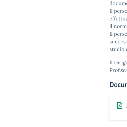
documen
Il pers
effettu
il norm
Il pers
success
studio
Il Diri
Prof.ss
Docu