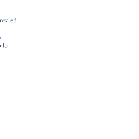
anza ed
à
 lo