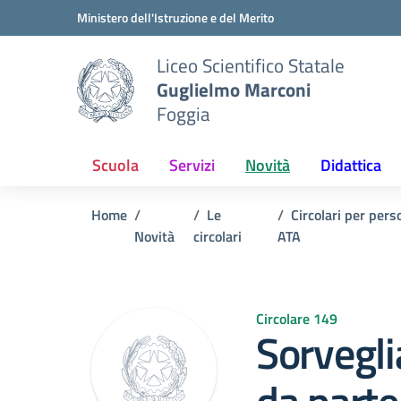
Vai ai contenuti
Vai al menu di navigazione
Vai al footer
Ministero dell'Istruzione e del Merito
Liceo Scientifico Statale
Guglielmo Marconi
Foggia
Scuola
Servizi
Novità
Didattica
Home
Le
Circolari per pers
Novità
circolari
ATA
Circolare 149
Sorvegli