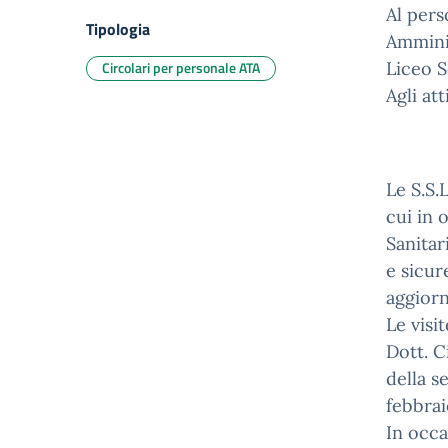
Al pers
Tipologia
Ammini
Circolari per personale ATA
Liceo S
Agli att
Le S.S.
cui in 
Sanitar
e sicur
aggiorn
Le visi
Dott. C
della s
febbrai
In occa