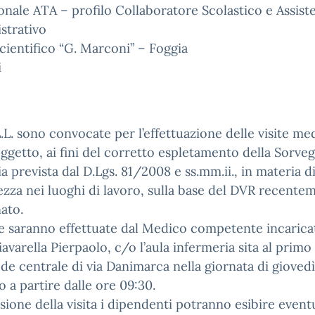
onale ATA – profilo Collaboratore Scolastico e Assist
strativo
cientifico “G. Marconi” – Foggia
i
L.L. sono convocate per l’effettuazione delle visite me
oggetto, ai fini del corretto espletamento della Sorveg
ia prevista dal D.Lgs. 81/2008 e ss.mm.ii., in materia d
ezza nei luoghi di lavoro, sulla base del DVR recente
ato.
te saranno effettuate dal Medico competente incarica
iavarella Pierpaolo, c/o l’aula infermeria sita al primo
ede centrale di via Danimarca nella giornata di gioved
o a partire dalle ore 09:30.
sione della visita i dipendenti potranno esibire event