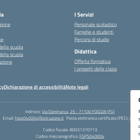
Visita la pagina iniziale della scuola
la
I Servizi
zione
Personale scolastico
Famiglie e studenti
ne
Percorsi di studio
della scuola
Didattica
della scuola
Offerta formativa
azione
I progetti delle classi
cy
Dichiarazione di accessibilità
Note legali
Indirizzo:
Via Danimarca, 25 - 71100 FOGGIA (FG)
1
Email:
fgps040004@istruzione.it
Posta elettronica certificata (PEC):
fgps0
Codice fiscale: 80031370713
Codice meccanografico:
FGPS040004