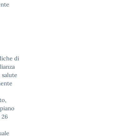
ente
diche di
lianza
i salute
mente
to,
 piano
ì 26
uale