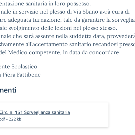
tazione sanitaria in loro possesso.
onale in servizio nel plesso di Via Sbano avrà cura di
are adeguata turnazione, tale da garantire la sorvegli
ale svolgimento delle lezioni nel plesso stesso.
onale che sarà assente nella suddetta data, provveder
ivamente all’accertamento sanitario recandosi presso
 del Medico competente, in data da concordare.
gente Scolastico
a Piera Fattibene
menti
Circ. n. 151 Sorveglianza sanitaria
pdf - 222 kb