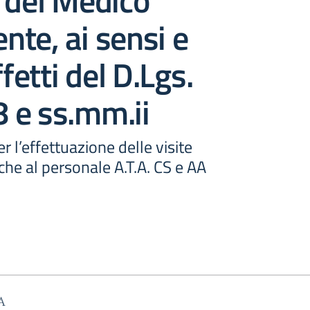
 del Medico
te, ai sensi e
ffetti del D.Lgs.
 e ss.mm.ii
 l’effettuazione delle visite
he al personale A.T.A. CS e AA
A