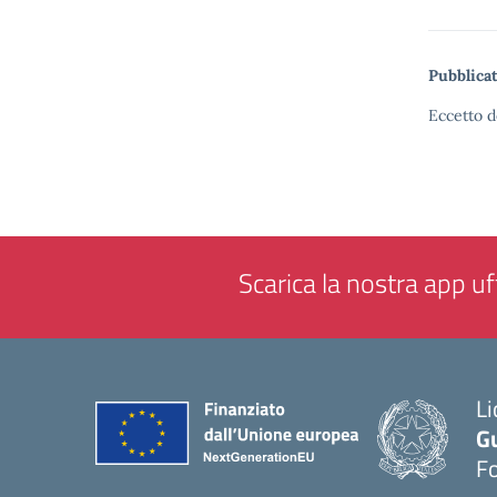
Pubblicat
Eccetto d
Scarica la nostra app uff
Li
G
F