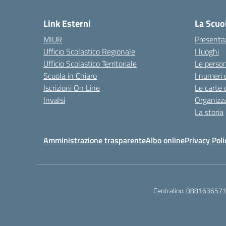
— 
Link Esterni
La Scuo
MIUR
Presenta
Ufficio Scolastico Regionale
I luoghi
Ufficio Scolastico Territoriale
Le perso
Scuola in Chiaro
I numeri 
Iscrizioni On Line
Le carte 
Invalsi
Organizz
La storia
Amministrazione trasparente
Albo online
Privacy Poli
Centralino:
088163657