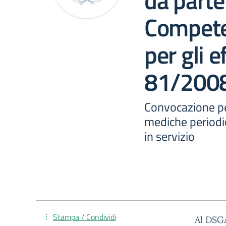
da parte
Competen
per gli e
81/2008
Convocazione per
mediche periodic
in servizio
Stampa / Condividi
Al DSG