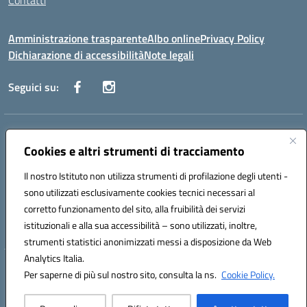
Contatti
Amministrazione trasparente
Albo online
Privacy Policy
Dichiarazione di accessibilità
Note legali
Seguici su:
Indirizzo:
Via Danimarca, 25 - 71100 FOGGIA (FG)
Centralino:
Cookies e altri strumenti di tracciamento
0881636571
Email:
fgps040004@istruzione.it
Posta elettronica certificata (PEC):
fgps040004@pec.istruzione.it
Il nostro Istituto non utilizza strumenti di profilazione degli utenti -
Codice fiscale: 80031370713
sono utilizzati esclusivamente cookies tecnici necessari al
Codice meccanografico:
FGPS040004
corretto funzionamento del sito, alla fruibilità dei servizi
Codice Indice delle Pubbliche Amministrazioni (IPA): istsc_fgps040004
istituzionali e alla sua accessibilità – sono utilizzati, inoltre,
strumenti statistici anonimizzati messi a disposizione da Web
Analytics Italia.
Hosting & Powered by 3D Solution S.r.l.
Per saperne di più sul nostro sito, consulta la ns.
Cookie Policy.
Concept & Design by Designers Italia