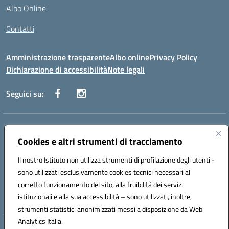
Albo Online
Contatti
Amministrazione trasparente
Albo online
Privacy Policy
Dichiarazione di accessibilità
Note legali
Seguici su:
Indirizzo:
Via Danimarca, 25 - 71100 FOGGIA (FG)
Centralino:
Cookies e altri strumenti di tracciamento
0881636571
Email:
fgps040004@istruzione.it
Posta elettronica certificata (PEC):
fgps040004@pec.istruzione.it
Il nostro Istituto non utilizza strumenti di profilazione degli utenti -
Codice fiscale: 80031370713
sono utilizzati esclusivamente cookies tecnici necessari al
Codice meccanografico:
FGPS040004
corretto funzionamento del sito, alla fruibilità dei servizi
Codice Indice delle Pubbliche Amministrazioni (IPA): istsc_fgps040004
istituzionali e alla sua accessibilità – sono utilizzati, inoltre,
strumenti statistici anonimizzati messi a disposizione da Web
Analytics Italia.