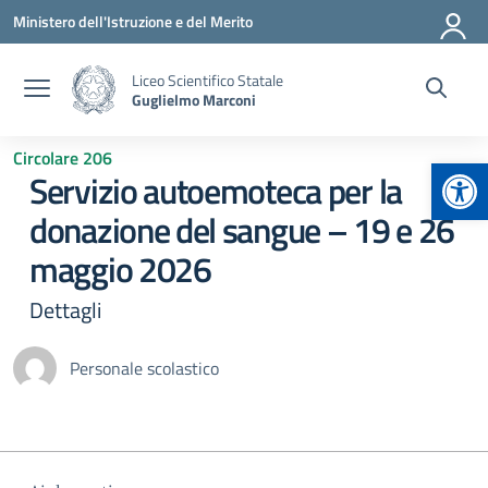
Vai ai contenuti
Vai al menu di navigazione
Vai al footer
Ministero dell'Istruzione e del Merito
Liceo Scientifico Statale
Guglielmo Marconi
Circolare 206
Apr
Servizio autoemoteca per la
donazione del sangue – 19 e 26
maggio 2026
Dettagli
Personale scolastico