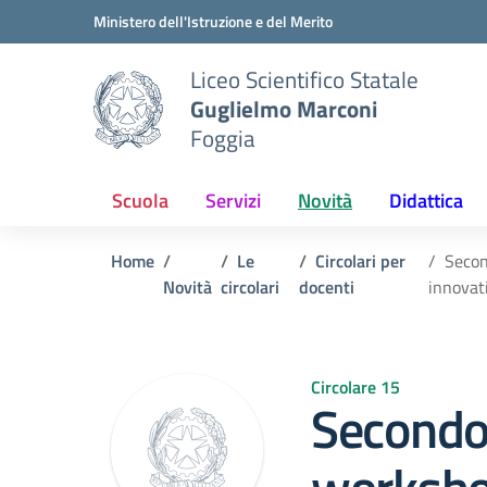
Vai ai contenuti
Vai al menu di navigazione
Vai al footer
Ministero dell'Istruzione e del Merito
Liceo Scientifico Statale
Guglielmo Marconi
Foggia
Scuola
Servizi
Novità
Didattica
Home
Le
Circolari per
Secon
Novità
circolari
docenti
innovati
Circolare 15
Secondo 