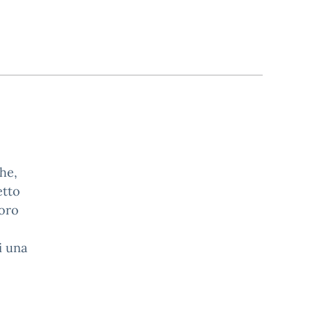
che,
etto
voro
i una