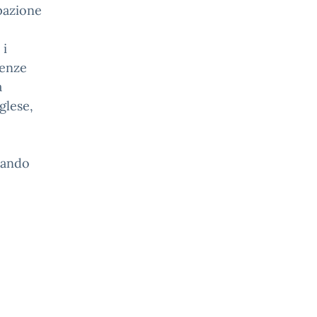
pazione
 i
ienze
a
glese,
tando