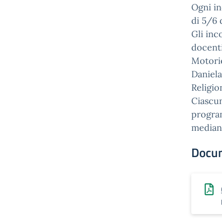
Ogni in
di 5/6 
Gli inc
docenti
Motorie
Daniela
Religio
Ciascun
program
mediant
Docu