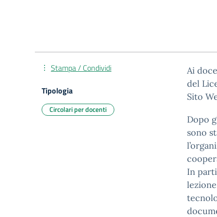
Stampa / Condividi
Ai doce
del Lic
Tipologia
Sito W
Circolari per docenti
Dopo gl
sono st
l’organ
coopera
In part
lezione
tecnolo
documen