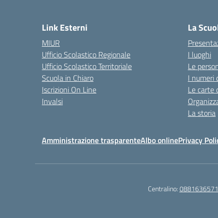
— 
Link Esterni
La Scuo
MIUR
Presenta
Ufficio Scolastico Regionale
I luoghi
Ufficio Scolastico Territoriale
Le perso
Scuola in Chiaro
I numeri 
Iscrizioni On Line
Le carte 
Invalsi
Organizz
La storia
Amministrazione trasparente
Albo online
Privacy Poli
Centralino:
088163657