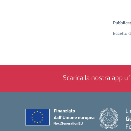
Pubblicat
Eccetto d
Scarica la nostra app uff
Li
G
F