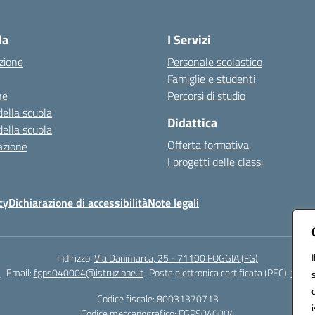
Visita la pagina iniziale della scuola
la
I Servizi
zione
Personale scolastico
Famiglie e studenti
ne
Percorsi di studio
della scuola
Didattica
della scuola
Offerta formativa
azione
I progetti delle classi
cy
Dichiarazione di accessibilità
Note legali
Indirizzo:
Via Danimarca, 25 - 71100 FOGGIA (FG)
1
Email:
fgps040004@istruzione.it
Posta elettronica certificata (PEC):
fgps0
Codice fiscale: 80031370713
Codice meccanografico:
FGPS040004