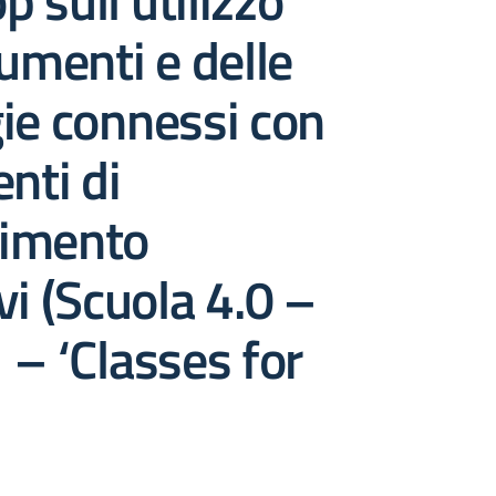
 sull’utilizzo
rumenti e delle
ie connessi con
enti di
imento
vi (Scuola 4.0 –
 – ‘Classes for