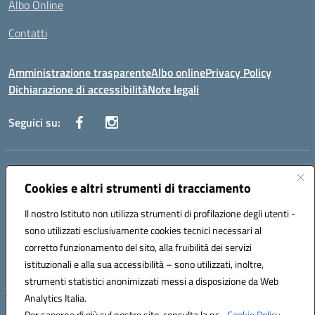
Albo Online
Contatti
Amministrazione trasparente
Albo online
Privacy Policy
Dichiarazione di accessibilità
Note legali
Seguici su:
Indirizzo:
Via Danimarca, 25 - 71100 FOGGIA (FG)
Centralino:
Cookies e altri strumenti di tracciamento
0881636571
Email:
fgps040004@istruzione.it
Posta elettronica certificata (PEC):
fgps040004@pec.istruzione.it
Il nostro Istituto non utilizza strumenti di profilazione degli utenti -
Codice fiscale: 80031370713
sono utilizzati esclusivamente cookies tecnici necessari al
Codice meccanografico:
FGPS040004
corretto funzionamento del sito, alla fruibilità dei servizi
Codice Indice delle Pubbliche Amministrazioni (IPA): istsc_fgps040004
istituzionali e alla sua accessibilità – sono utilizzati, inoltre,
strumenti statistici anonimizzati messi a disposizione da Web
Analytics Italia.
Hosting & Powered by 3D Solution S.r.l.
Per saperne di più sul nostro sito, consulta la ns.
Cookie Policy.