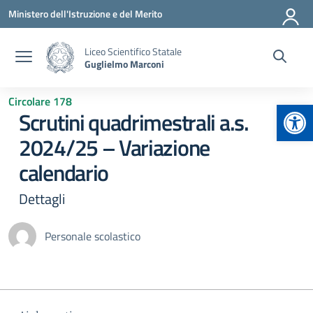
Vai ai contenuti
Vai al menu di navigazione
Vai al footer
Ministero dell'Istruzione e del Merito
Liceo Scientifico Statale
Guglielmo Marconi
Circolare 178
Apr
Scrutini quadrimestrali a.s.
2024/25 – Variazione
calendario
Dettagli
Personale scolastico