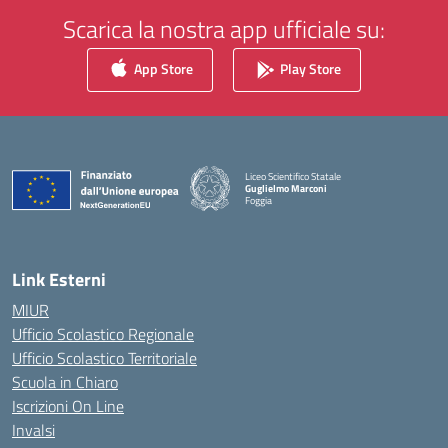
Scarica la nostra app ufficiale su:
App Store
Play Store
Liceo Scientifico Statale
Guglielmo Marconi
Foggia
— Visita la pagina iniziale della scuola
Link Esterni
MIUR
Ufficio Scolastico Regionale
Ufficio Scolastico Territoriale
Scuola in Chiaro
Iscrizioni On Line
Invalsi