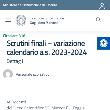
Vai ai contenuti
Vai al menu di navigazione
Vai al footer
Ministero dell'Istruzione e del Merito
Liceo Scientifico Statale
Guglielmo Marconi
Circolare 316
Apr
Scrutini finali – variazione
calendario a.s. 2023-2024
Dettagli
Personale scolastico
Ai Docenti
del Liceo Scientifico “G. Marconi” – Foggia