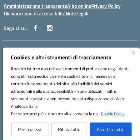
Amministrazione trasparente
Albo online
Privacy Policy
Dichiarazione di accessibilità
Note legali
Seguici su:
Indirizzo:
Via Danimarca, 25 - 71100 FOGGIA (FG)
Centralino:
Cookies e altri strumenti di tracciamento
0881636571
Email:
fgps040004@istruzione.it
Posta elettronica certificata (PEC):
fgps040004@pec.istruzione.it
Il nostro Istituto non utilizza strumenti di profilazione degli utenti -
Codice fiscale: 80031370713
sono utilizzati esclusivamente cookies tecnici necessari al
Codice meccanografico:
FGPS040004
corretto funzionamento del sito, alla fruibilità dei servizi
Codice Indice delle Pubbliche Amministrazioni (IPA): istsc_fgps040004
istituzionali e alla sua accessibilità – sono utilizzati, inoltre,
strumenti statistici anonimizzati messi a disposizione da Web
Analytics Italia.
Hosting & Powered by 3D Solution S.r.l.
Per saperne di più sul nostro sito, consulta la ns.
Cookie Policy.
Concept & Design by Designers Italia
Personalizza
Rifiuta tutto
Accettare tutto