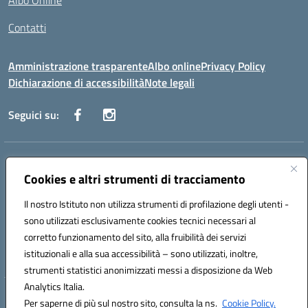
Albo Online
Contatti
Amministrazione trasparente
Albo online
Privacy Policy
Dichiarazione di accessibilità
Note legali
Seguici su:
Indirizzo:
Via Danimarca, 25 - 71100 FOGGIA (FG)
Centralino:
Cookies e altri strumenti di tracciamento
0881636571
Email:
fgps040004@istruzione.it
Posta elettronica certificata (PEC):
fgps040004@pec.istruzione.it
Il nostro Istituto non utilizza strumenti di profilazione degli utenti -
Codice fiscale: 80031370713
sono utilizzati esclusivamente cookies tecnici necessari al
Codice meccanografico:
FGPS040004
corretto funzionamento del sito, alla fruibilità dei servizi
Codice Indice delle Pubbliche Amministrazioni (IPA): istsc_fgps040004
istituzionali e alla sua accessibilità – sono utilizzati, inoltre,
strumenti statistici anonimizzati messi a disposizione da Web
Analytics Italia.
Hosting & Powered by 3D Solution S.r.l.
Per saperne di più sul nostro sito, consulta la ns.
Cookie Policy.