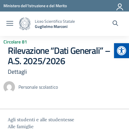
Vai ai contenuti
Vai al menu di navigazione
Vai al footer
Ministero dell'Istruzione e del Merito
Liceo Scientifico Statale
Guglielmo Marconi
Circolare 81
Apr
Rilevazione “Dati Generali” –
A.S. 2025/2026
Dettagli
Personale scolastico
Agli studenti e alle studentesse
Alle famiglie