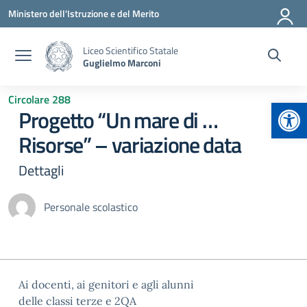
Vai ai contenuti
Vai al menu di navigazione
Vai al footer
Ministero dell'Istruzione e del Merito
Liceo Scientifico Statale
Guglielmo Marconi
Circolare 288
Apr
Progetto “Un mare di …
Risorse” – variazione data
Dettagli
Personale scolastico
Ai docenti, ai genitori e agli alunni
delle classi terze e 2QA