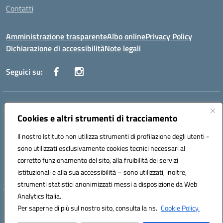
Contatti
Amministrazione trasparente
Albo online
Privacy Policy
Dichiarazione di accessibilità
Note legali
Seguici su:
Indirizzo:
Via Danimarca, 25 - 71100 FOGGIA (FG)
Centralino:
Cookies e altri strumenti di tracciamento
0881636571
Email:
fgps040004@istruzione.it
Posta elettronica certificata (PEC):
fgps040004@pec.istruzione.it
Il nostro Istituto non utilizza strumenti di profilazione degli utenti -
Codice fiscale: 80031370713
sono utilizzati esclusivamente cookies tecnici necessari al
Codice meccanografico:
FGPS040004
corretto funzionamento del sito, alla fruibilità dei servizi
Codice Indice delle Pubbliche Amministrazioni (IPA): istsc_fgps040004
istituzionali e alla sua accessibilità – sono utilizzati, inoltre,
strumenti statistici anonimizzati messi a disposizione da Web
Analytics Italia.
Hosting & Powered by 3D Solution S.r.l.
Per saperne di più sul nostro sito, consulta la ns.
Cookie Policy.
Concept & Design by Designers Italia