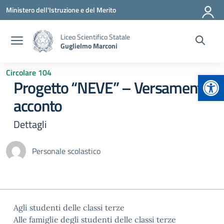
Vai ai contenuti
Vai al menu di navigazione
Vai al footer
Ministero dell'Istruzione e del Merito
Liceo Scientifico Statale
Guglielmo Marconi
Circolare 104
Apr
Progetto “NEVE” – Versamento
acconto
Dettagli
Personale scolastico
Agli studenti delle classi terze
Alle famiglie degli studenti delle classi terze