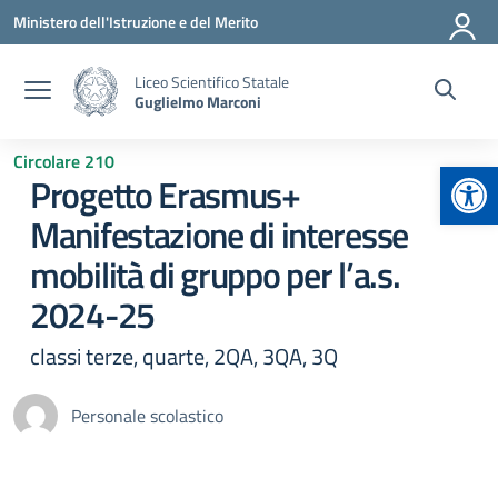
Vai ai contenuti
Vai al menu di navigazione
Vai al footer
Ministero dell'Istruzione e del Merito
Liceo Scientifico Statale
Guglielmo Marconi
Circolare 210
Apr
Progetto Erasmus+
Manifestazione di interesse
mobilità di gruppo per l’a.s.
2024-25
classi terze, quarte, 2QA, 3QA, 3Q
Personale scolastico