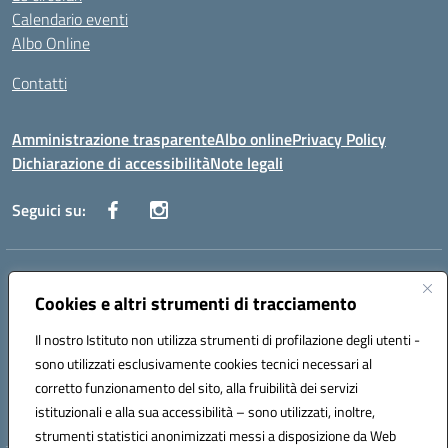
Calendario eventi
Albo Online
Contatti
Amministrazione trasparente
Albo online
Privacy Policy
Dichiarazione di accessibilità
Note legali
Seguici su:
Indirizzo:
Via Danimarca, 25 - 71100 FOGGIA (FG)
Centralino:
Cookies e altri strumenti di tracciamento
0881636571
Email:
fgps040004@istruzione.it
Posta elettronica certificata (PEC):
fgps040004@pec.istruzione.it
Il nostro Istituto non utilizza strumenti di profilazione degli utenti -
Codice fiscale: 80031370713
sono utilizzati esclusivamente cookies tecnici necessari al
Codice meccanografico:
FGPS040004
corretto funzionamento del sito, alla fruibilità dei servizi
Codice Indice delle Pubbliche Amministrazioni (IPA): istsc_fgps040004
istituzionali e alla sua accessibilità – sono utilizzati, inoltre,
strumenti statistici anonimizzati messi a disposizione da Web