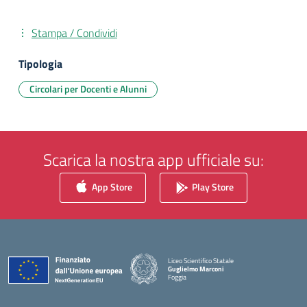
Stampa / Condividi
Tipologia
Circolari per Docenti e Alunni
Scarica la nostra app ufficiale su:
App Store
Play Store
Liceo Scientifico Statale
Guglielmo Marconi
Foggia
— Visita la pagina iniziale della scuola