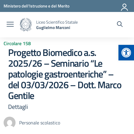
Vai ai contenuti
Vai al menu di navigazione
Vai al footer
Ministero dell'Istruzione e del Merito
Liceo Scientifico Statale
Guglielmo Marconi
Circolare 158
Apr
Progetto Biomedico a.s.
2025/26 – Seminario “Le
patologie gastroenteriche” –
del 03/03/2026 – Dott. Marco
Gentile
Dettagli
Personale scolastico