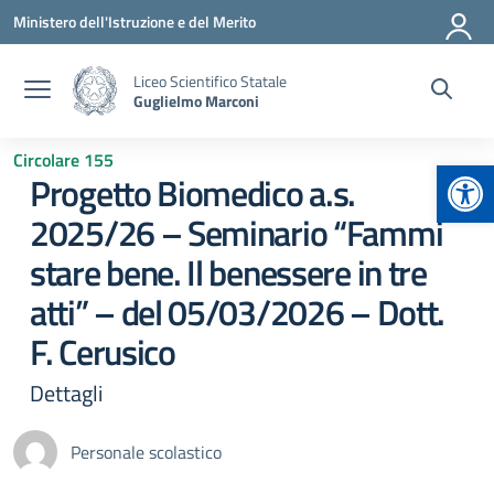
Vai ai contenuti
Vai al menu di navigazione
Vai al footer
Ministero dell'Istruzione e del Merito
Liceo Scientifico Statale
Guglielmo Marconi
Circolare 155
Apr
Progetto Biomedico a.s.
2025/26 – Seminario “Fammi
stare bene. Il benessere in tre
atti” – del 05/03/2026 – Dott.
F. Cerusico
Dettagli
Personale scolastico