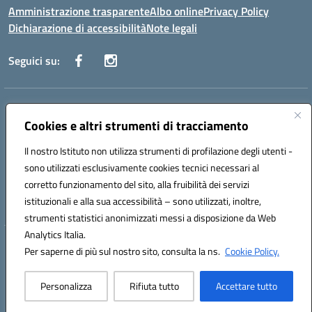
Amministrazione trasparente
Albo online
Privacy Policy
Dichiarazione di accessibilità
Note legali
Seguici su:
Indirizzo:
Via Danimarca, 25 - 71100 FOGGIA (FG)
Centralino:
Cookies e altri strumenti di tracciamento
0881636571
Email:
fgps040004@istruzione.it
Posta elettronica certificata (PEC):
fgps040004@pec.istruzione.it
Il nostro Istituto non utilizza strumenti di profilazione degli utenti -
Codice fiscale: 80031370713
sono utilizzati esclusivamente cookies tecnici necessari al
Codice meccanografico:
FGPS040004
corretto funzionamento del sito, alla fruibilità dei servizi
Codice Indice delle Pubbliche Amministrazioni (IPA): istsc_fgps040004
istituzionali e alla sua accessibilità – sono utilizzati, inoltre,
strumenti statistici anonimizzati messi a disposizione da Web
Analytics Italia.
Hosting & Powered by 3D Solution S.r.l.
Per saperne di più sul nostro sito, consulta la ns.
Cookie Policy.
Concept & Design by Designers Italia
Personalizza
Rifiuta tutto
Accettare tutto