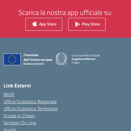
Scarica la nostra app ufficiale su:
App Store
Play Store
Liceo Scientifico Statale
Guglielmo Marconi
Foggia
— Visita la pagina iniziale della scuola
Link Esterni
MIUR
Ufficio Scolastico Regionale
Ufficio Scolastico Territoriale
Scuola in Chiaro
Iscrizioni On Line
Invalsi