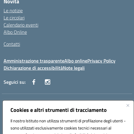
Novità
Le notizie
Le circolari
Calendario eventi
Albo Online
Contatti
Amministrazione trasparente
Albo online
Privacy Policy
Dichiarazione di accessibilità
Note legali
Seguici su:
Indirizzo:
Via Danimarca, 25 - 71100 FOGGIA (FG)
Centralino:
Cookies e altri strumenti di tracciamento
0881636571
Email:
fgps040004@istruzione.it
Posta elettronica certificata (PEC):
fgps040004@pec.istruzione.it
Il nostro Istituto non utilizza strumenti di profilazione degli utenti -
Codice fiscale: 80031370713
sono utilizzati esclusivamente cookies tecnici necessari al
Codice meccanografico:
FGPS040004