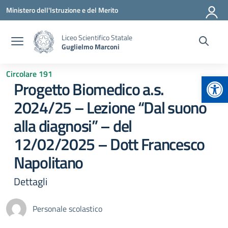
Vai ai contenuti
Vai al menu di navigazione
Vai al footer
Ministero dell'Istruzione e del Merito
Liceo Scientifico Statale
Guglielmo Marconi
Circolare 191
Apr
Progetto Biomedico a.s.
2024/25 – Lezione “Dal suono
alla diagnosi” – del
12/02/2025 – Dott Francesco
Napolitano
Dettagli
Personale scolastico