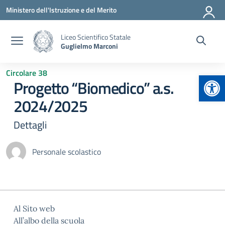
Vai ai contenuti
Vai al menu di navigazione
Vai al footer
Ministero dell'Istruzione e del Merito
Liceo Scientifico Statale
Guglielmo Marconi
Circolare 38
Apr
Progetto “Biomedico” a.s.
2024/2025
Dettagli
Personale scolastico
Al Sito web
All’albo della scuola