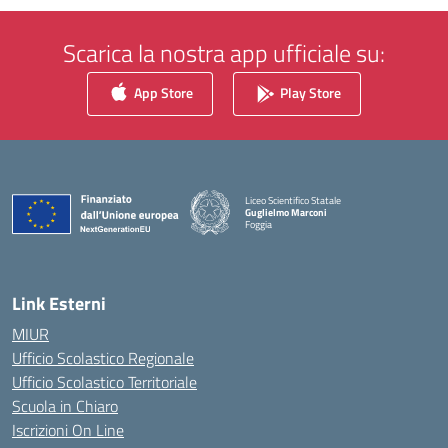
Scarica la nostra app ufficiale su:
App Store
Play Store
Liceo Scientifico Statale
Guglielmo Marconi
Foggia
— Visita la pagina iniziale della scuola
Link Esterni
MIUR
Ufficio Scolastico Regionale
Ufficio Scolastico Territoriale
Scuola in Chiaro
Iscrizioni On Line