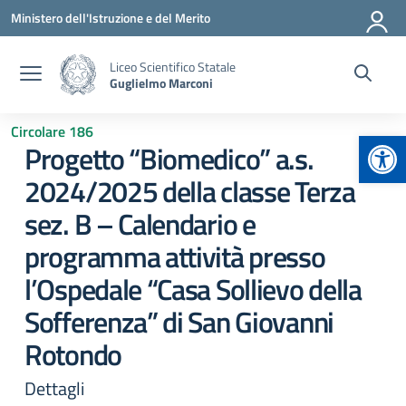
Vai ai contenuti
Vai al menu di navigazione
Vai al footer
Ministero dell'Istruzione e del Merito
Liceo Scientifico Statale
Guglielmo Marconi
Circolare 186
Apr
Progetto “Biomedico” a.s.
2024/2025 della classe Terza
sez. B – Calendario e
programma attività presso
l’Ospedale “Casa Sollievo della
Sofferenza” di San Giovanni
Rotondo
Dettagli