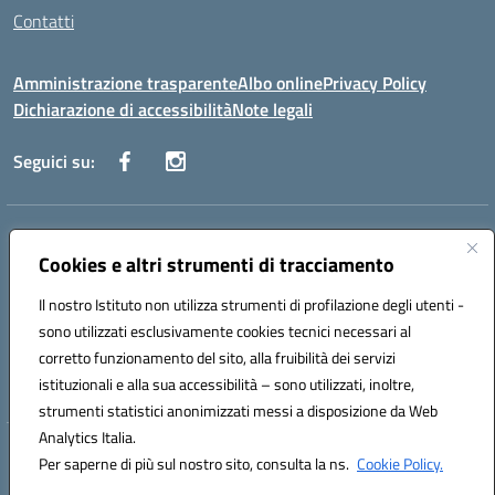
Contatti
Amministrazione trasparente
Albo online
Privacy Policy
Dichiarazione di accessibilità
Note legali
Seguici su:
Indirizzo:
Via Danimarca, 25 - 71100 FOGGIA (FG)
Centralino:
Cookies e altri strumenti di tracciamento
0881636571
Email:
fgps040004@istruzione.it
Posta elettronica certificata (PEC):
fgps040004@pec.istruzione.it
Il nostro Istituto non utilizza strumenti di profilazione degli utenti -
Codice fiscale: 80031370713
sono utilizzati esclusivamente cookies tecnici necessari al
Codice meccanografico:
FGPS040004
corretto funzionamento del sito, alla fruibilità dei servizi
Codice Indice delle Pubbliche Amministrazioni (IPA): istsc_fgps040004
istituzionali e alla sua accessibilità – sono utilizzati, inoltre,
strumenti statistici anonimizzati messi a disposizione da Web
Analytics Italia.
Hosting & Powered by 3D Solution S.r.l.
Per saperne di più sul nostro sito, consulta la ns.
Cookie Policy.
Concept & Design by Designers Italia