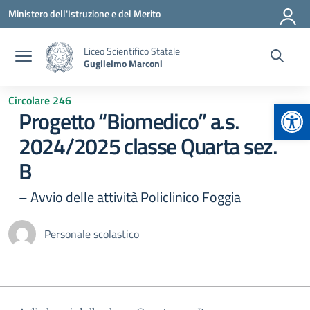
Vai ai contenuti
Vai al menu di navigazione
Vai al footer
Ministero dell'Istruzione e del Merito
Liceo Scientifico Statale
Guglielmo Marconi
Circolare 246
Apr
Progetto “Biomedico” a.s.
2024/2025 classe Quarta sez.
B
– Avvio delle attività Policlinico Foggia
Personale scolastico