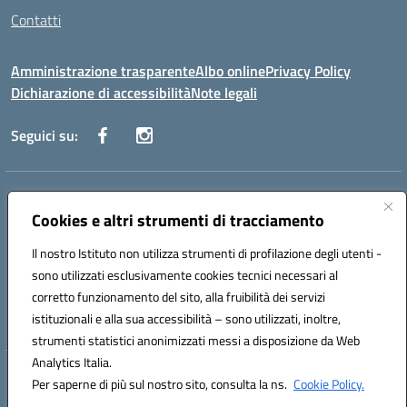
Contatti
Amministrazione trasparente
Albo online
Privacy Policy
Dichiarazione di accessibilità
Note legali
Seguici su:
Indirizzo:
Via Danimarca, 25 - 71100 FOGGIA (FG)
Centralino:
Cookies e altri strumenti di tracciamento
0881636571
Email:
fgps040004@istruzione.it
Posta elettronica certificata (PEC):
fgps040004@pec.istruzione.it
Il nostro Istituto non utilizza strumenti di profilazione degli utenti -
Codice fiscale: 80031370713
sono utilizzati esclusivamente cookies tecnici necessari al
Codice meccanografico:
FGPS040004
corretto funzionamento del sito, alla fruibilità dei servizi
Codice Indice delle Pubbliche Amministrazioni (IPA): istsc_fgps040004
istituzionali e alla sua accessibilità – sono utilizzati, inoltre,
strumenti statistici anonimizzati messi a disposizione da Web
Analytics Italia.
Hosting & Powered by 3D Solution S.r.l.
Per saperne di più sul nostro sito, consulta la ns.
Cookie Policy.
Concept & Design by Designers Italia