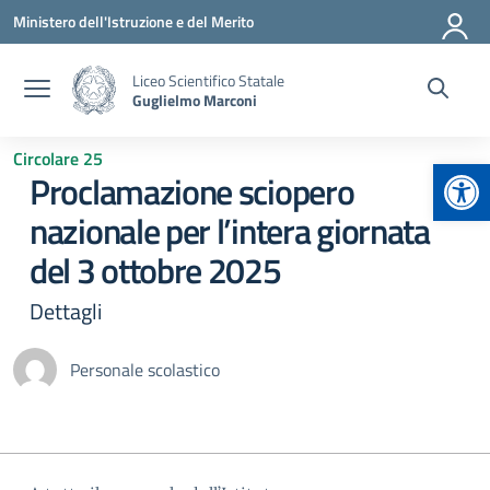
Vai ai contenuti
Vai al menu di navigazione
Vai al footer
Ministero dell'Istruzione e del Merito
Liceo Scientifico Statale
Guglielmo Marconi
Circolare 25
Apr
Proclamazione sciopero
nazionale per l’intera giornata
del 3 ottobre 2025
Dettagli
Personale scolastico