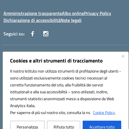
Amministrazione trasparente
Albo online
Privacy Policy
Dichiarazione di accessibilità
Note legali
Seguici su:
Indirizzo:
Via Danimarca, 25 - 71100 FOGGIA (FG)
Centralino:
Cookies e altri strumenti di tracciamento
0881636571
Email:
fgps040004@istruzione.it
Posta elettronica certificata (PEC):
fgps040004@pec.istruzione.it
Il nostro Istituto non utilizza strumenti di profilazione degli utenti -
Codice fiscale: 80031370713
sono utilizzati esclusivamente cookies tecnici necessari al
Codice meccanografico:
FGPS040004
corretto funzionamento del sito, alla fruibilità dei servizi
Codice Indice delle Pubbliche Amministrazioni (IPA): istsc_fgps040004
istituzionali e alla sua accessibilità – sono utilizzati, inoltre,
strumenti statistici anonimizzati messi a disposizione da Web
Analytics Italia.
Hosting & Powered by 3D Solution S.r.l.
Per saperne di più sul nostro sito, consulta la ns.
Cookie Policy.
Concept & Design by Designers Italia
Personalizza
Rifiuta tutto
Accettare tutto