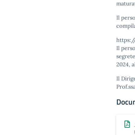
maturat
Il pers
compila
https:
Il pers
segrete
2024, a
Il Diri
Prof.ss
Docu