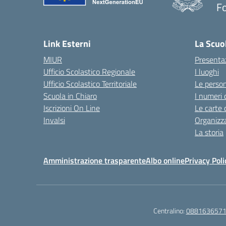
F
— 
Link Esterni
La Scuo
MIUR
Presenta
Ufficio Scolastico Regionale
I luoghi
Ufficio Scolastico Territoriale
Le perso
Scuola in Chiaro
I numeri 
Iscrizioni On Line
Le carte 
Invalsi
Organizz
La storia
Amministrazione trasparente
Albo online
Privacy Poli
Centralino:
088163657