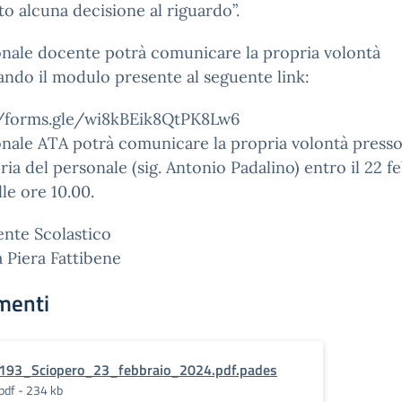
o alcuna decisione al riguardo”.
onale docente potrà comunicare la propria volontà
ndo il modulo presente al seguente link:
//forms.gle/wi8kBEik8QtPK8Lw6
onale ATA potrà comunicare la propria volontà presso
ria del personale (sig. Antonio Padalino) entro il 22 f
lle ore 10.00.
gente Scolastico
a Piera Fattibene
menti
193_Sciopero_23_febbraio_2024.pdf.pades
pdf - 234 kb