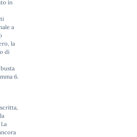
to in
ti
nale a
o
ro, la
o di
a busta
omma 6.
scritta,
la
 La
ancora