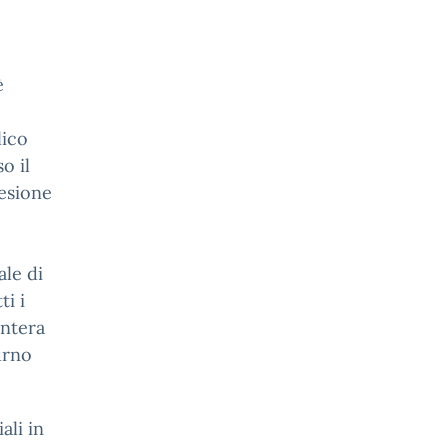
è
lico
o il
desione
ale di
ti i
intera
urno
ali in