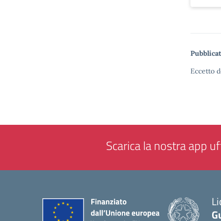
Pubblicat
Eccetto d
Scarica la nostra app uff
Li
G