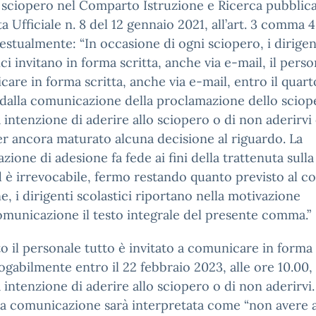
 sciopero nel Comparto Istruzione e Ricerca pubblica
a Ufficiale n. 8 del 12 gennaio 2021, all’art. 3 comma 4
testualmente: “In occasione di ogni sciopero, i dirigen
ici invitano in forma scritta, anche via e-mail, il perso
are in forma scritta, anche via e-mail, entro il quart
dalla comunicazione della proclamazione dello sciope
 intenzione di aderire allo sciopero o di non aderirvi 
r ancora maturato alcuna decisione al riguardo. La
azione di adesione fa fede ai fini della trattenuta sull
 è irrevocabile, fermo restando quanto previsto al c
ine, i dirigenti scolastici riportano nella motivazione
omunicazione il testo integrale del presente comma.”
o il personale tutto è invitato a comunicare in forma 
gabilmente entro il 22 febbraio 2023, alle ore 10.00, 
 intenzione di aderire allo sciopero o di non aderirvi.
a comunicazione sarà interpretata come “non avere 