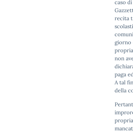
caso di
Gazzett
recita 
scolast
comunic
giorno 
propria
non ave
dichiar
paga ed
A tal f
della c
Pertant
improro
propria
mancat