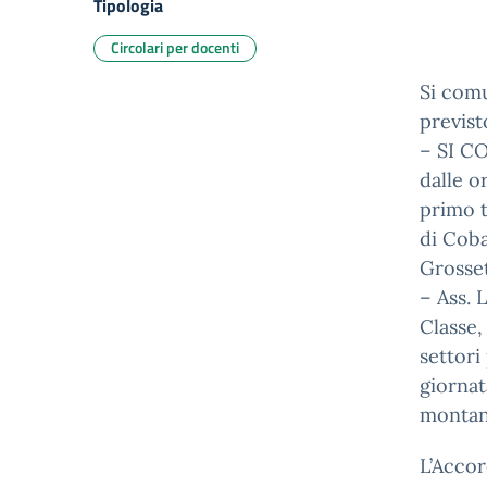
Tipologia
Circolari per docenti
Si comu
previst
– SI CO
dalle o
primo t
di Coba
Grosset
– Ass. 
Classe,
settori 
giornat
montant
L’Accor