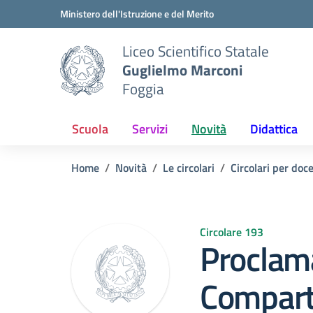
Vai ai contenuti
Vai al menu di navigazione
Vai al footer
Ministero dell'Istruzione e del Merito
Liceo Scientifico Statale
Guglielmo Marconi
Foggia
Scuola
Servizi
Novità
Didattica
Home
Novità
Le circolari
Circolari per doc
Circolare 193
Proclam
Comparto