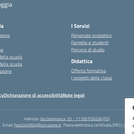
oggia
Visita la pagina iniziale della scuola
la
I Servizi
zione
Personale scolastico
Famiglie e studenti
ne
Percorsi di studio
della scuola
Didattica
della scuola
Offerta formativa
azione
I progetti delle classi
cy
Dichiarazione di accessibilità
Note legali
Indirizzo:
Via Danimarca, 25 - 71100 FOGGIA (FG)
1
Email:
fgps040004@istruzione.it
Posta elettronica certificata (PEC):
fgps0