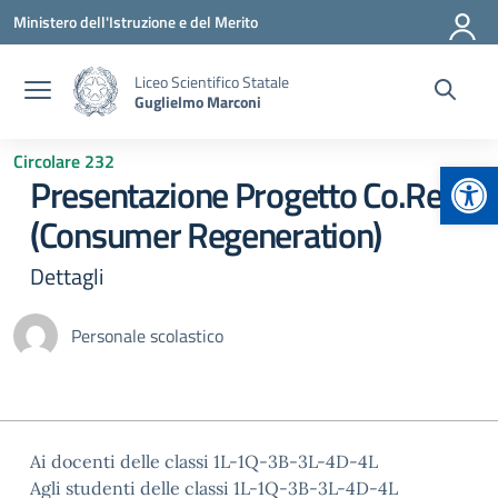
Vai ai contenuti
Vai al menu di navigazione
Vai al footer
Ministero dell'Istruzione e del Merito
Liceo Scientifico Statale
Guglielmo Marconi
Circolare 232
Apr
Presentazione Progetto Co.Re.
(Consumer Regeneration)
Dettagli
Personale scolastico
Ai docenti delle classi 1L-1Q-3B-3L-4D-4L
Agli studenti delle classi 1L-1Q-3B-3L-4D-4L