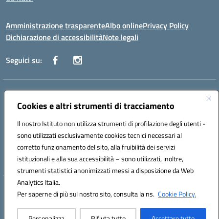
Amministrazione trasparente
Albo online
Privacy Policy
Dichiarazione di accessibilità
Note legali
Seguici su:
Indirizzo:
Via Danimarca, 25 - 71100 FOGGIA (FG)
Centralino:
Cookies e altri strumenti di tracciamento
0881636571
Email:
fgps040004@istruzione.it
Posta elettronica certificata (PEC):
fgps040004@pec.istruzione.it
Il nostro Istituto non utilizza strumenti di profilazione degli utenti -
Codice fiscale: 80031370713
sono utilizzati esclusivamente cookies tecnici necessari al
Codice meccanografico:
FGPS040004
corretto funzionamento del sito, alla fruibilità dei servizi
Codice Indice delle Pubbliche Amministrazioni (IPA): istsc_fgps040004
istituzionali e alla sua accessibilità – sono utilizzati, inoltre,
strumenti statistici anonimizzati messi a disposizione da Web
Analytics Italia.
Hosting & Powered by 3D Solution S.r.l.
Per saperne di più sul nostro sito, consulta la ns.
Cookie Policy.
Concept & Design by Designers Italia
Personalizza
Rifiuta tutto
Accettare tutto