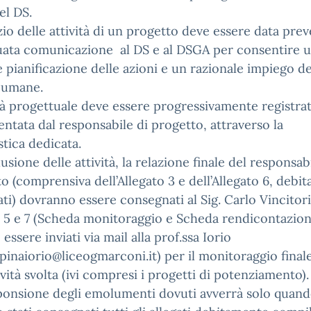
el DS.
izio delle attività di un progetto deve essere data prev
uata comunicazione al DS e al DSGA per consentire 
e pianificazione delle azioni e un razionale impiego de
 umane.
ità progettuale deve essere progressivamente registrat
tata dal responsabile di progetto, attraverso la
tica dedicata.
usione delle attività, la relazione finale del responsab
o (comprensiva dell’Allegato 3 e dell’Allegato 6, debi
ti) dovranno essere consegnati al Sig. Carlo Vincitori
i 5 e 7 (Scheda monitoraggio e Scheda rendicontazion
essere inviati via mail alla prof.ssa Iorio
pinaiorio@liceogmarconi.it) per il monitoraggio final
tività svolta (ivi compresi i progetti di potenziamento).
ponsione degli emolumenti dovuti avverrà solo quan