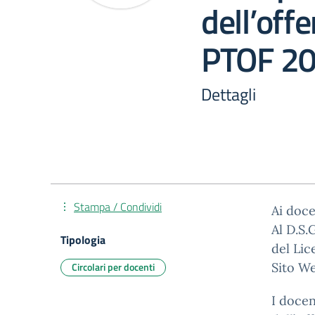
dell’off
PTOF 2
Dettagli
Stampa / Condividi
Ai doce
Al D.S.G
Tipologia
del Lic
Circolari per docenti
Sito W
I doce