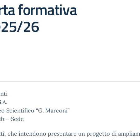
erta formativa
025/26
nti
.A.
eo Scientifico “G. Marconi”
eb – Sede
nti, che intendono presentare un progetto di amplia