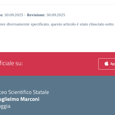
o:
30.09.2025
-
Revisione:
30.09.2025
ove diversamente specificato, questo articolo è stato rilasciato sott
iciale su:
App
ceo Scientifico Statale
uglielmo Marconi
oggia
Visita la pagina iniziale della scuola