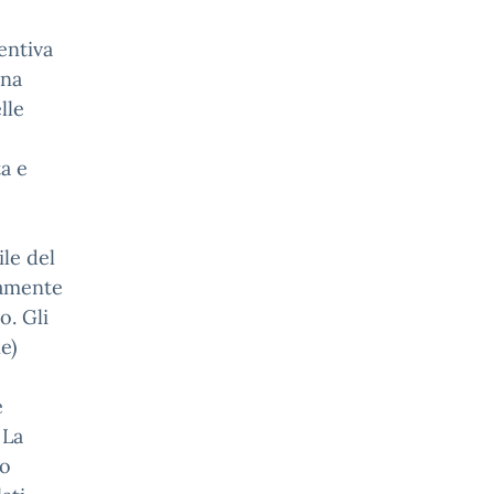
entiva
una
lle
a e
ile del
tamente
o. Gli
e)
e
 La
do