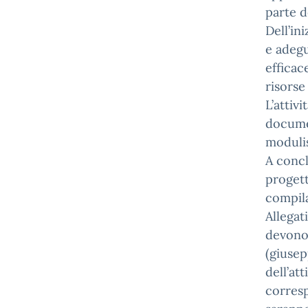
parte d
Dell’in
e adeg
efficac
risorse
L’attiv
documen
modulis
A concl
progett
compila
Allegat
devono 
(giusep
dell’at
corres