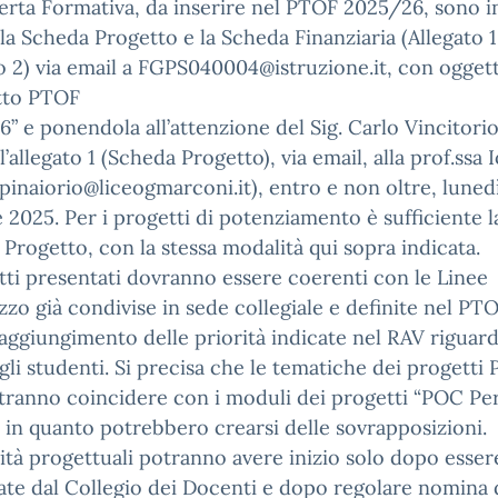
ferta Formativa, da inserire nel PTOF 2025/26, sono in
 la Scheda Progetto e la Scheda Finanziaria (Allegato 1
o 2) via email a FGPS040004@istruzione.it, con ogget
tto PTOF
” e ponendola all’attenzione del Sig. Carlo Vincitori
l’allegato 1 (Scheda Progetto), via email, alla prof.ssa 
pinaiorio@liceogmarconi.it), entro e non oltre, luned
 2025. Per i progetti di potenziamento è sufficiente l
Progetto, con la stessa modalità qui sopra indicata.
tti presentati dovranno essere coerenti con le Linee
izzo già condivise in sede collegiale e definite nel PT
raggiungimento delle priorità indicate nel RAV riguard
egli studenti. Si precisa che le tematiche dei progetti
ranno coincidere con i moduli dei progetti “POC Per
 in quanto potrebbero crearsi delle sovrapposizioni.
vità progettuali potranno avere inizio solo dopo esser
te dal Collegio dei Docenti e dopo regolare nomina 