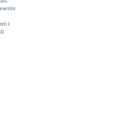
ati.
resente
nti i
di