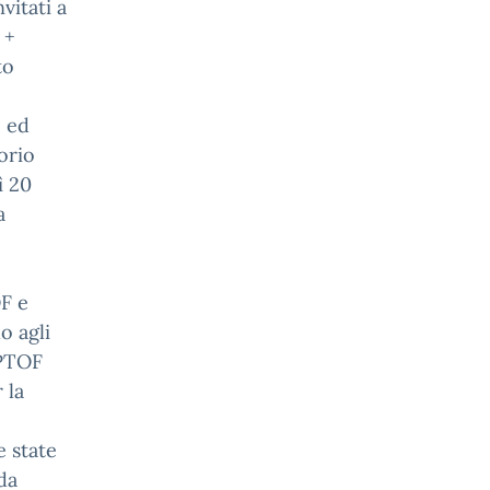
vitati a
 +
to
o ed
Iorio
ì 20
a
OF e
o agli
 PTOF
 la
e state
da