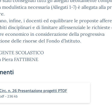
 stati consegnati tutti gli allegati debitamente compil
a modulistica necessaria (Allegati 1-7) è allegata alla p
re.
tano, infine, i docenti ed equilibrare le proposte affere
iti disciplinari e di limitare all’essenziale le richieste 
re economico in considerazione della progressiva
ione delle risorse del Fondo d’Istituto.
IGENTE SCOLASTICO
sa Piera FATTIBENE
menti
Circ. n. 26 Presentazione progetti PTOF
pdf - 236 kb