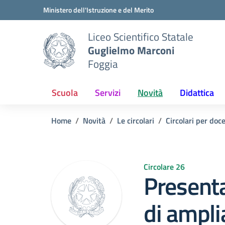
Vai ai contenuti
Vai al menu di navigazione
Vai al footer
Ministero dell'Istruzione e del Merito
Liceo Scientifico Statale
Guglielmo Marconi
Foggia
Scuola
Servizi
Novità
Didattica
Home
Novità
Le circolari
Circolari per doc
Circolare 26
Presenta
di ampl