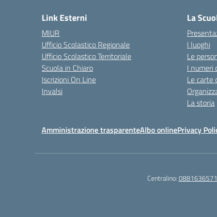
Link Esterni
La Scuo
MIUR
Presenta
Ufficio Scolastico Regionale
I luoghi
Ufficio Scolastico Territoriale
Le perso
Scuola in Chiaro
I numeri 
Iscrizioni On Line
Le carte 
Invalsi
Organizz
La storia
Amministrazione trasparente
Albo online
Privacy Poli
Centralino:
088163657