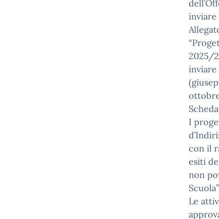
dell’Of
inviare
Allegat
“Proge
2025/26
inviare 
(giusep
ottobre
Scheda 
I proge
d’Indir
con il 
esiti d
non pot
Scuola”
Le atti
approva