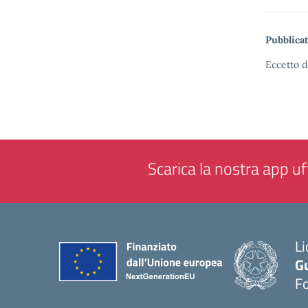
Pubblicat
Eccetto d
Scarica la nostra app uff
Li
G
F
— 