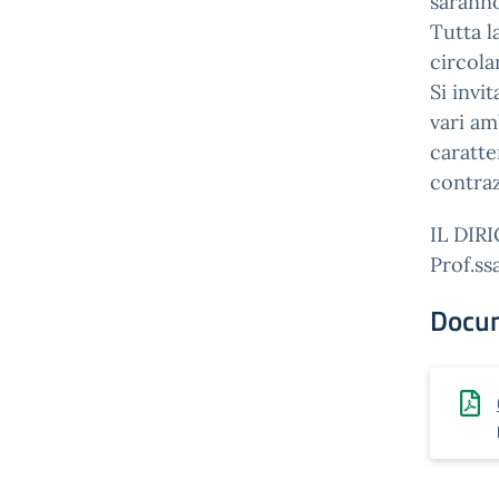
saranno
Tutta l
circola
Si invi
vari amb
caratte
contraz
IL DIR
Prof.s
Docu