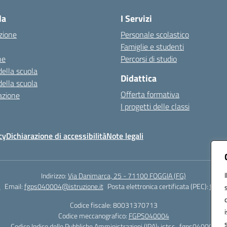
la
I Servizi
zione
Personale scolastico
Famiglie e studenti
ne
Percorsi di studio
della scuola
Didattica
della scuola
Offerta formativa
azione
I progetti delle classi
cy
Dichiarazione di accessibilità
Note legali
Indirizzo:
Via Danimarca, 25 - 71100 FOGGIA (FG)
1
Email:
fgps040004@istruzione.it
Posta elettronica certificata (PEC):
fgps0
Codice fiscale: 80031370713
Codice meccanografico:
FGPS040004
Codice Indice delle Pubbliche Amministrazioni (IPA): istsc_fgps040004