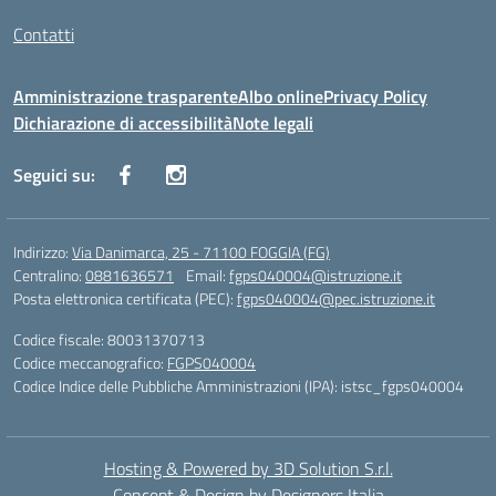
Contatti
Amministrazione trasparente
Albo online
Privacy Policy
Dichiarazione di accessibilità
Note legali
Seguici su:
Indirizzo:
Via Danimarca, 25 - 71100 FOGGIA (FG)
Centralino:
0881636571
Email:
fgps040004@istruzione.it
Posta elettronica certificata (PEC):
fgps040004@pec.istruzione.it
Codice fiscale: 80031370713
Codice meccanografico:
FGPS040004
Codice Indice delle Pubbliche Amministrazioni (IPA): istsc_fgps040004
Hosting & Powered by 3D Solution S.r.l.
Concept & Design by Designers Italia