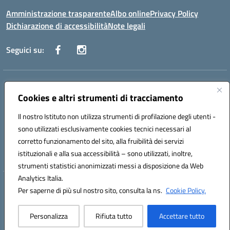
Amministrazione trasparente
Albo online
Privacy Policy
Dichiarazione di accessibilità
Note legali
Seguici su:
Indirizzo:
Via Danimarca, 25 - 71100 FOGGIA (FG)
Centralino:
Cookies e altri strumenti di tracciamento
0881636571
Email:
fgps040004@istruzione.it
Posta elettronica certificata (PEC):
fgps040004@pec.istruzione.it
Il nostro Istituto non utilizza strumenti di profilazione degli utenti -
Codice fiscale: 80031370713
sono utilizzati esclusivamente cookies tecnici necessari al
Codice meccanografico:
FGPS040004
corretto funzionamento del sito, alla fruibilità dei servizi
Codice Indice delle Pubbliche Amministrazioni (IPA): istsc_fgps040004
istituzionali e alla sua accessibilità – sono utilizzati, inoltre,
strumenti statistici anonimizzati messi a disposizione da Web
Analytics Italia.
Hosting & Powered by 3D Solution S.r.l.
Per saperne di più sul nostro sito, consulta la ns.
Cookie Policy.
Concept & Design by Designers Italia
Personalizza
Rifiuta tutto
Accettare tutto