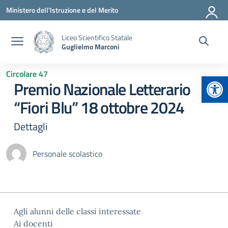
Vai ai contenuti
Vai al menu di navigazione
Vai al footer
Ministero dell'Istruzione e del Merito
Liceo Scientifico Statale
Guglielmo Marconi
Circolare 47
Apr
Premio Nazionale Letterario
“Fiori Blu” 18 ottobre 2024
Dettagli
Personale scolastico
Agli alunni delle classi interessate
Ai docenti