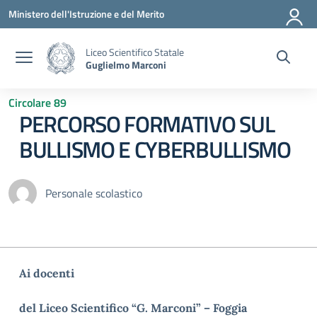
Vai ai contenuti
Vai al menu di navigazione
Vai al footer
Ministero dell'Istruzione e del Merito
Liceo Scientifico Statale
Guglielmo Marconi
Circolare 89
PERCORSO FORMATIVO SUL
BULLISMO E CYBERBULLISMO
Personale scolastico
Ai docenti
del Liceo Scientifico “G. Marconi” – Foggia