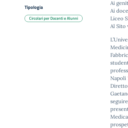
Ai geni
Tipologia
Ai doce
Circolari per Docenti e Alunni
Liceo S
Al Sito
L’Unive
Medicin
Fabbric
student
profess
Napoli 1
Diretto
Gaetano
seguire
present
Medica,
prospe