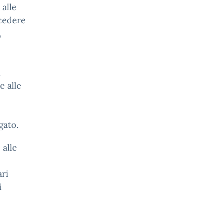
 alle
ccedere
,
i
e alle
gato.
 alle
ri
i