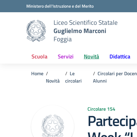
Vai ai contenuti
Vai al menu di navigazione
Vai al footer
Ministero dell'Istruzione e del Merito
Liceo Scientifico Statale
Guglielmo Marconi
Foggia
Scuola
Servizi
Novità
Didattica
Home
Le
Circolari per Docen
Novità
circolari
Alunni
Circolare 154
Parteci