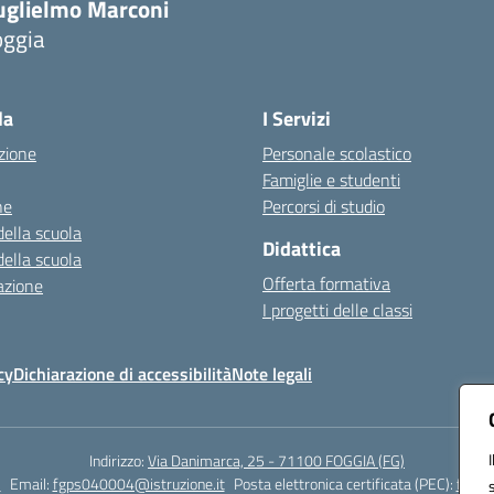
uglielmo Marconi
oggia
Visita la pagina iniziale della scuola
la
I Servizi
zione
Personale scolastico
Famiglie e studenti
ne
Percorsi di studio
della scuola
Didattica
della scuola
Offerta formativa
azione
I progetti delle classi
cy
Dichiarazione di accessibilità
Note legali
Indirizzo:
Via Danimarca, 25 - 71100 FOGGIA (FG)
1
Email:
fgps040004@istruzione.it
Posta elettronica certificata (PEC):
fgps0