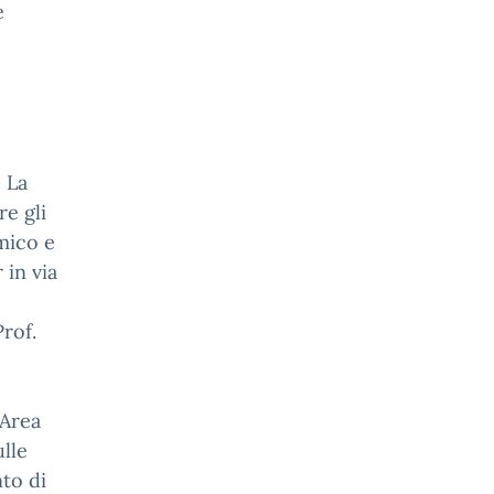
e
 La
e gli
mico e
 in via
Prof.
’Area
ulle
to di