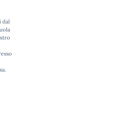
i dal
uola
istro
resso
sa.