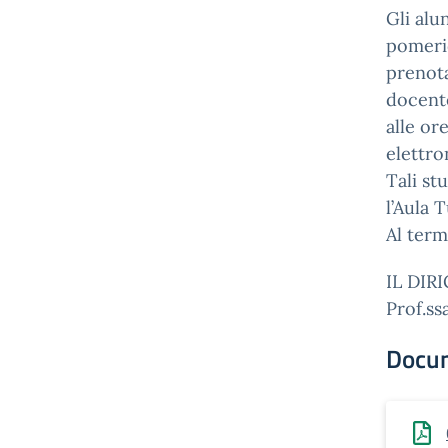
Gli alu
pomeri
prenota
docente
alle or
elettro
Tali st
l’Aula 
Al term
IL DIR
Prof.s
Docu