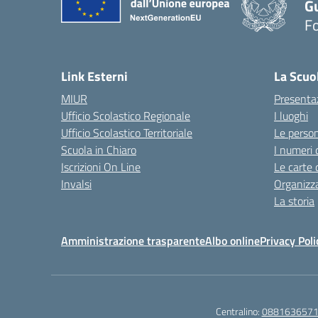
G
F
— 
Link Esterni
La Scuo
MIUR
Presenta
Ufficio Scolastico Regionale
I luoghi
Ufficio Scolastico Territoriale
Le perso
Scuola in Chiaro
I numeri 
Iscrizioni On Line
Le carte 
Invalsi
Organizz
La storia
Amministrazione trasparente
Albo online
Privacy Poli
Centralino:
088163657