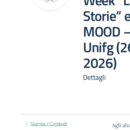
Week “La
Storie” 
MOOD – 
Unifg (
2026)
Dettagli
Stampa / Condividi
Agli al