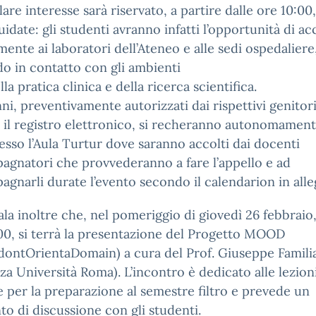
lare interesse sarà riservato, a partire dalle ore 10:00,
guidate: gli studenti avranno infatti l’opportunità di a
mente ai laboratori dell’Ateneo e alle sedi ospedaliere
o in contatto con gli ambienti
lla pratica clinica e della ricerca scientifica.
nni, preventivamente autorizzati dai rispettivi genitor
 il registro elettronico, si recheranno autonomament
esso l’Aula Turtur dove saranno accolti dai docenti
gnatori che provvederanno a fare l’appello e ad
gnarli durate l’evento secondo il calendarion in alle
ala inoltre che, nel pomeriggio di giovedì 26 febbraio,
00, si terrà la presentazione del Progetto MOOD
ontOrientaDomain) a cura del Prof. Giuseppe Familia
za Università Roma). L’incontro è dedicato alle lezion
e per la preparazione al semestre filtro e prevede un
 di discussione con gli studenti.