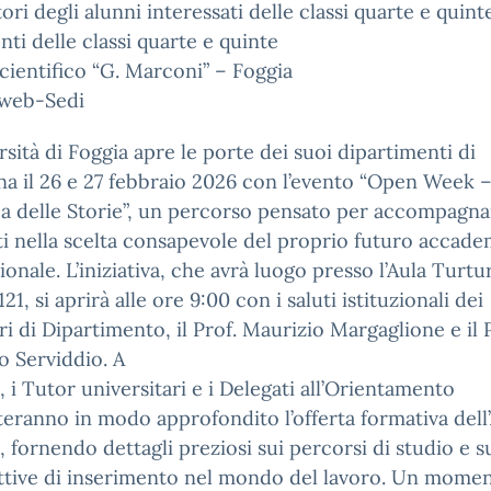
tori degli alunni interessati delle classi quarte e quint
nti delle classi quarte e quinte
cientifico “G. Marconi” – Foggia
 web-Sedi
rsità di Foggia apre le porte dei suoi dipartimenti di
a il 26 e 27 febbraio 2026 con l’evento “Open Week –
a delle Storie”, un percorso pensato per accompagnar
i nella scelta consapevole del proprio futuro accade
ionale. L’iniziativa, che avrà luogo presso l’Aula Turtur
21, si aprirà alle ore 9:00 con i saluti istituzionali dei
ri di Dipartimento, il Prof. Maurizio Margaglione e il 
 Serviddio. A
, i Tutor universitari e i Delegati all’Orientamento
eranno in modo approfondito l’offerta formativa dell
 fornendo dettagli preziosi sui percorsi di studio e s
ttive di inserimento nel mondo del lavoro. Un momen