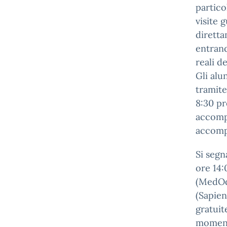
partico
visite 
diretta
entrand
reali de
Gli alu
tramite
8:30 pr
accompa
accompa
Si segn
ore 14:
(MedOd
(Sapien
gratuit
momento