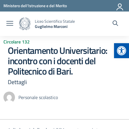
Vai ai contenuti
Vai al menu di navigazione
Vai al footer
Ministero dell'Istruzione e del Merito
Liceo Scientifico Statale
Guglielmo Marconi
Circolare 132
Apr
Orientamento Universitario:
incontro con i docenti del
Politecnico di Bari.
Dettagli
Personale scolastico