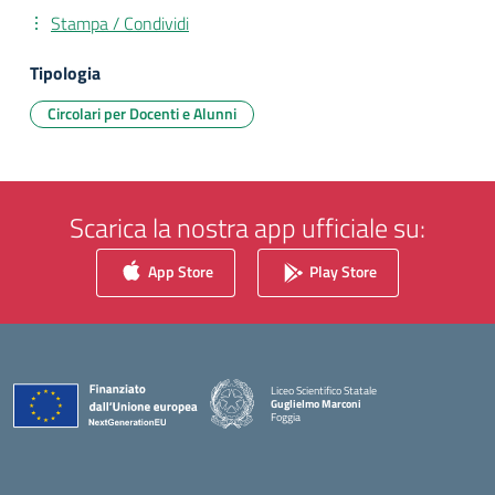
Stampa / Condividi
Tipologia
Circolari per Docenti e Alunni
Scarica la nostra app ufficiale su:
App Store
Play Store
Liceo Scientifico Statale
Guglielmo Marconi
Foggia
— Visita la pagina iniziale della scuola