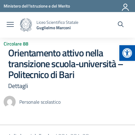
Vai ai contenuti
Vai al menu di navigazione
Vai al footer
Ministero dell'Istruzione e del Merito
Liceo Scientifico Statale
Guglielmo Marconi
Circolare 88
Apr
Orientamento attivo nella
transizione scuola-università –
Politecnico di Bari
Dettagli
Personale scolastico