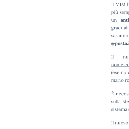
Il MIM 
più semp
un
ant
gradualm
saranno 
@posta.i
Il nu
nome.co
(esem
mario.ro
È necess
sulla st
sistema
Il nuovo