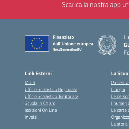
Scarica la nostra app uff
Li
G
F
— 
Link Esterni
La Scuo
MIUR
Presenta
Ufficio Scolastico Regionale
I luoghi
Ufficio Scolastico Territoriale
Le perso
Scuola in Chiaro
I numeri 
Iscrizioni On Line
Le carte 
Invalsi
Organizz
La storia