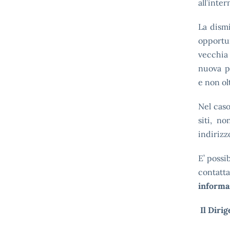
all’inte
La dismi
opportu
vecchia
nuova p
e non ol
Nel caso
siti, n
indirizz
E’ possi
contat
informa
Il
Diri