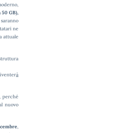
moderno,
a 50 GB),
 saranno
tatari ne
a attuale
uttura
enter
à
t, perché
 al nuovo
dicembre
,