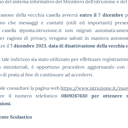
rno del sistema informativo del Ministero dell’istruzione e del
ssione della vecchia casella avverrà
entro
il
7 dicembre
p
no che messaggi e contatti (utili ed importanti) presen
 casella @posta.istruzione.it non migrati automaticamen
er ragioni di privacy, vengano salvati in maniera autono
tre il
7 dicembre 2023
,
data di disattivazione della vecchia c
 tale indirizzo sia stato utilizzato per effettuare registrazioni
on ministeriali, è opportuno procedere aggiornando con 
o di posta al fine di continuare ad accedervi.
bile consultare la pagina web
https://www.istruzione.it/nu
tare il numero telefonico
0809267630 per ottenere m
zioni.
gente
Scolastico