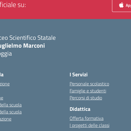
iciale su:
App
ceo Scientifico Statale
uglielmo Marconi
oggia
Visita la pagina iniziale della scuola
la
I Servizi
zione
Personale scolastico
Famiglie e studenti
ne
Percorsi di studio
della scuola
Didattica
della scuola
Offerta formativa
azione
I progetti delle classi