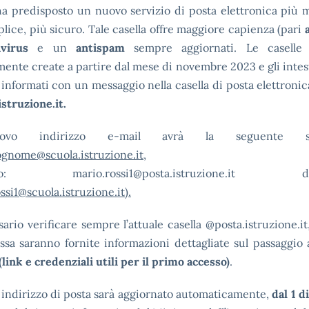
ha predisposto un nuovo servizio di posta elettronica più 
lice, più sicuro. Tale casella offre maggiore capienza (pari
ivirus
e un
antispam
sempre aggiornati. Le caselle
ente create a partire dal mese di novembre 2023 e gli intes
informati con un messaggio nella casella di posta elettronic
struzione.it.
ovo indirizzo e-mail avrà la seguente str
gnome@scuola.istruzione.it
,
pio: mario.rossi1@posta.istruzione.it div
ssi1@scuola.istruzione.it
).
ario verificare sempre l’attuale casella @posta.istruzione.i
essa saranno fornite informazioni dettagliate sul passaggio
(link e credenziali utili per il primo
accesso)
.
 indirizzo di posta sarà aggiornato automaticamente,
dal 1 