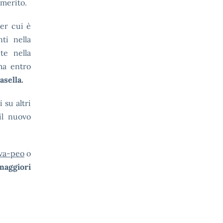
 merito.
er cui è
ti nella
te nella
ma entro
asella.
 su altri
il nuovo
ova-peo
o
aggiori