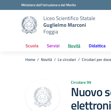
Vai ai contenuti
Vai al menu di navigazione
Vai al footer
Ministero dell'Istruzione e del Merito
Liceo Scientifico Statale
Guglielmo Marconi
Foggia
Scuola
Servizi
Novità
Didattica
Home
Novità
Le circolari
Circolari per doc
Circolare 99
Nuovo se
elettron