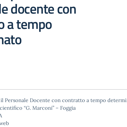
le docente con
to a tempo
nato
 il Personale Docente con contratto a tempo determ
cientifico “G. Marconi” – Foggia
A
 web