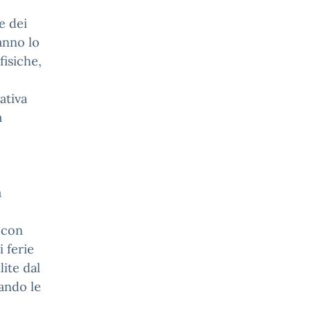
e dei
hanno lo
fisiche,
ativa
a
a
 con
 ferie
lite dal
ando le