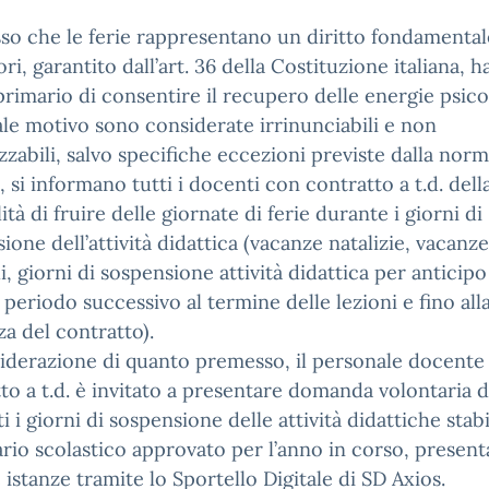
o che le ferie rappresentano un diritto fondamental
ori, garantito dall’art. 36 della Costituzione italiana, 
rimario di consentire il recupero delle energie psico
ale motivo sono considerate irrinunciabili e non
zabili, salvo specifiche eccezioni previste dalla norm
, si informano tutti i docenti con contratto a t.d. dell
lità di fruire delle giornate di ferie durante i giorni di
ione dell’attività didattica (vacanze natalizie, vacanze
i, giorni di sospensione attività didattica per anticipo
, periodo successivo al termine delle lezioni e fino all
a del contratto).
iderazione di quanto premesso, il personale docente
to a t.d. è invitato a presentare domanda volontaria di
ti i giorni di sospensione delle attività didattiche stabi
rio scolastico approvato per l’anno in corso, present
e istanze tramite lo Sportello Digitale di SD Axios.