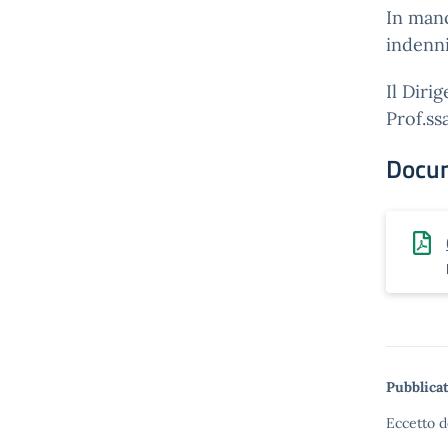
In manc
indenni
Il Diri
Prof.ss
Docu
Pubblicat
Eccetto d