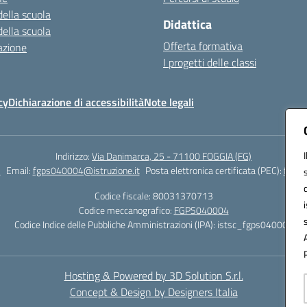
della scuola
Didattica
della scuola
Offerta formativa
azione
I progetti delle classi
cy
Dichiarazione di accessibilità
Note legali
Indirizzo:
Via Danimarca, 25 - 71100 FOGGIA (FG)
1
Email:
fgps040004@istruzione.it
Posta elettronica certificata (PEC):
fgps0
Codice fiscale: 80031370713
Codice meccanografico:
FGPS040004
Codice Indice delle Pubbliche Amministrazioni (IPA): istsc_fgps040004
Hosting & Powered by 3D Solution S.r.l.
Concept & Design by Designers Italia