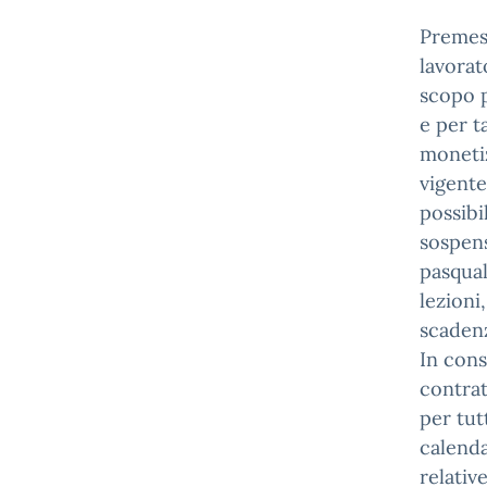
Premess
lavorat
scopo p
e per t
monetiz
vigente
possibi
sospens
pasqual
lezioni
scadenz
In cons
contrat
per tut
calenda
relativ