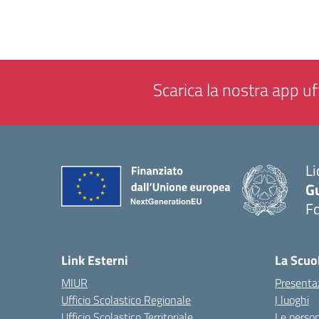
Scarica la nostra app uff
Li
G
F
— 
Link Esterni
La Scuo
MIUR
Presenta
Ufficio Scolastico Regionale
I luoghi
Ufficio Scolastico Territoriale
Le perso