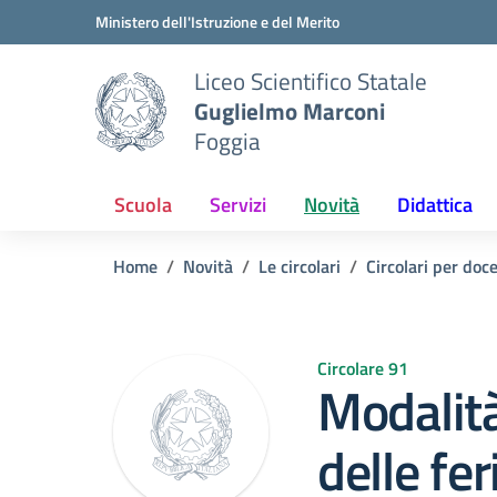
Vai ai contenuti
Vai al menu di navigazione
Vai al footer
Ministero dell'Istruzione e del Merito
Liceo Scientifico Statale
Guglielmo Marconi
Foggia
Scuola
Servizi
Novità
Didattica
Home
Novità
Le circolari
Circolari per doc
Circolare 91
Modalità
delle fer