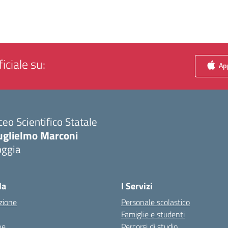
iciale su:
App
ceo Scientifico Statale
uglielmo Marconi
oggia
Visita la pagina iniziale della scuola
la
I Servizi
zione
Personale scolastico
Famiglie e studenti
ne
Percorsi di studio