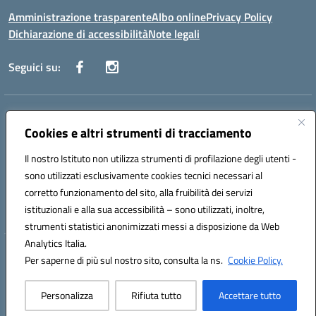
Amministrazione trasparente
Albo online
Privacy Policy
Dichiarazione di accessibilità
Note legali
Seguici su:
Indirizzo:
Via Danimarca, 25 - 71100 FOGGIA (FG)
Centralino:
Cookies e altri strumenti di tracciamento
0881636571
Email:
fgps040004@istruzione.it
Posta elettronica certificata (PEC):
fgps040004@pec.istruzione.it
Il nostro Istituto non utilizza strumenti di profilazione degli utenti -
Codice fiscale: 80031370713
sono utilizzati esclusivamente cookies tecnici necessari al
Codice meccanografico:
FGPS040004
corretto funzionamento del sito, alla fruibilità dei servizi
Codice Indice delle Pubbliche Amministrazioni (IPA): istsc_fgps040004
istituzionali e alla sua accessibilità – sono utilizzati, inoltre,
strumenti statistici anonimizzati messi a disposizione da Web
Analytics Italia.
Hosting & Powered by 3D Solution S.r.l.
Per saperne di più sul nostro sito, consulta la ns.
Cookie Policy.
Concept & Design by Designers Italia
Personalizza
Rifiuta tutto
Accettare tutto