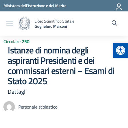
Vai ai contenuti
Vai al menu di navigazione
Vai al footer
Ministero dell'Istruzione e del Merito
Liceo Scientifico Statale
Guglielmo Marconi
Circolare 250
Apr
Istanze di nomina degli
aspiranti Presidenti e dei
commissari esterni – Esami di
Stato 2025
Dettagli
Personale scolastico