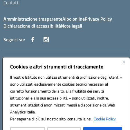
Contatti
Amministrazione trasparente
Albo online
Privacy Policy
Dichiarazione di accessibilità
Note legali
Seguici su:
Indirizzo:
Via Danimarca, 25 - 71100 FOGGIA (FG)
Centralino:
Cookies e altri strumenti di tracciamento
0881636571
Email:
fgps040004@istruzione.it
Posta elettronica certificata (PEC):
fgps040004@pec.istruzione.it
Il nostro Istituto non utilizza strumenti di profilazione degli utenti -
Codice fiscale: 80031370713
sono utilizzati esclusivamente cookies tecnici necessari al
Codice meccanografico:
FGPS040004
corretto funzionamento del sito, alla fruibilità dei servizi
Codice Indice delle Pubbliche Amministrazioni (IPA): istsc_fgps040004
istituzionali e alla sua accessibilità – sono utilizzati, inoltre,
strumenti statistici anonimizzati messi a disposizione da Web
Analytics Italia.
Hosting & Powered by 3D Solution S.r.l.
Per saperne di più sul nostro sito, consulta la ns.
Cookie Policy.
Concept & Design by Designers Italia