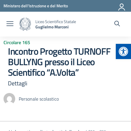
Vai ai contenuti
Vai al menu di navigazione
Vai al footer
Ministero dell'Istruzione e del Merito
Liceo Scientifico Statale
Guglielmo Marconi
Circolare 165
Apr
Incontro Progetto TURNOFF
BULLYNG presso il Liceo
Scientifico “A.Volta”
Dettagli
Personale scolastico