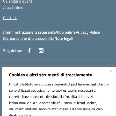
Calendario eventi
Albo Online
Contatti
Amministrazione trasparente
Albo online
Privacy Policy
Dichiarazione di accessibilità
Note legali
Seguici su:
Indirizzo:
Via Danimarca, 25 - 71100 FOGGIA (FG)
Centralino:
Cookies e altri strumenti di tracciamento
0881636571
Email:
fgps040004@istruzione.it
Posta elettronica certificata (PEC):
fgps040004@pec.istruzione.it
Il nostro Istituto non utilizza strumenti di profilazione degli utenti -
Codice fiscale: 80031370713
sono utilizzati esclusivamente cookies tecnici necessari al
Codice meccanografico:
FGPS040004
corretto funzionamento del sito, alla fruibilità dei servizi
Codice Indice delle Pubbliche Amministrazioni (IPA): istsc_fgps040004
istituzionali e alla sua accessibilità – sono utilizzati, inoltre,
strumenti statistici anonimizzati messi a disposizione da Web
Analytics Italia.