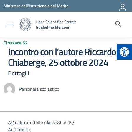
Vai ai contenuti
Vai al menu di navigazione
Vai al footer
Ministero dell'Istruzione e del Merito
Liceo Scientifico Statale
Guglielmo Marconi
Circolare 52
Apr
Incontro con l’autore Riccardo
Chiaberge, 25 ottobre 2024
Dettaglli
Personale scolastico
Agli alunni delle classi 3L e 4Q
Ai docenti