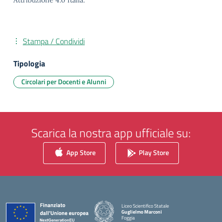
Attribuzione 4.0 Italia.
Stampa / Condividi
Tipologia
Circolari per Docenti e Alunni
Scarica la nostra app ufficiale su:
App Store
Play Store
Liceo Scientifico Statale
Guglielmo Marconi
Foggia