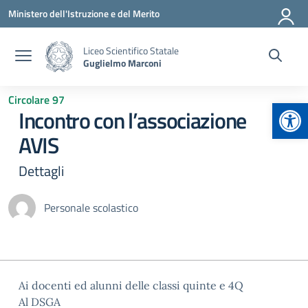
Vai ai contenuti
Vai al menu di navigazione
Vai al footer
Ministero dell'Istruzione e del Merito
Liceo Scientifico Statale
Guglielmo Marconi
Circolare 97
Apr
Incontro con l’associazione
AVIS
Dettagli
Personale scolastico
Ai docenti ed alunni delle classi quinte e 4Q
Al DSGA