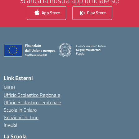
Scarica la nostra app ufficiale su:
App Store
Play Store
Liceo Scientifico Statale
Guglielmo Marconi
Foggia
— Visita la pagina iniziale della scuola
Link Esterni
MIUR
Ufficio Scolastico Regionale
Ufficio Scolastico Territoriale
Scuola in Chiaro
Iscrizioni On Line
Invalsi
La Scuola