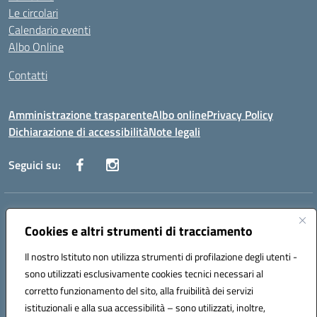
Le circolari
Calendario eventi
Albo Online
Contatti
Amministrazione trasparente
Albo online
Privacy Policy
Dichiarazione di accessibilità
Note legali
Seguici su:
Indirizzo:
Via Danimarca, 25 - 71100 FOGGIA (FG)
Centralino:
Cookies e altri strumenti di tracciamento
0881636571
Email:
fgps040004@istruzione.it
Posta elettronica certificata (PEC):
fgps040004@pec.istruzione.it
Il nostro Istituto non utilizza strumenti di profilazione degli utenti -
Codice fiscale: 80031370713
sono utilizzati esclusivamente cookies tecnici necessari al
Codice meccanografico:
FGPS040004
corretto funzionamento del sito, alla fruibilità dei servizi
Codice Indice delle Pubbliche Amministrazioni (IPA): istsc_fgps040004
istituzionali e alla sua accessibilità – sono utilizzati, inoltre,