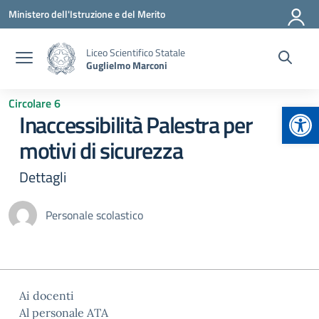
Vai ai contenuti
Vai al menu di navigazione
Vai al footer
Ministero dell'Istruzione e del Merito
Liceo Scientifico Statale
Guglielmo Marconi
Circolare 6
Apr
Inaccessibilità Palestra per
motivi di sicurezza
Dettagli
Personale scolastico
Ai docenti
Al personale ATA