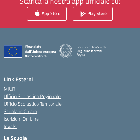
Scarica la nostra app ufficiale su:
App Store
Play Store
Liceo Scientifico Statale
Guglielmo Marconi
Foggia
— Visita la pagina iniziale della scuola
Link Esterni
MIUR
Ufficio Scolastico Regionale
Ufficio Scolastico Territoriale
Scuola in Chiaro
Iscrizioni On Line
Invalsi
La Scuola