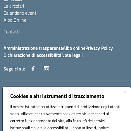
Le circolari
Calendario eventi
Albo Online
Contatti
Amministrazione trasparente
Albo online
Privacy Policy
Dichiarazione di accessibilità
Note legali
Seguici su:
Indirizzo:
Via Danimarca, 25 - 71100 FOGGIA (FG)
Centralino:
Cookies e altri strumenti di tracciamento
0881636571
Email:
fgps040004@istruzione.it
Posta elettronica certificata (PEC):
fgps040004@pec.istruzione.it
Il nostro Istituto non utilizza strumenti di profilazione degli utenti -
Codice fiscale: 80031370713
sono utilizzati esclusivamente cookies tecnici necessari al
Codice meccanografico:
FGPS040004
corretto funzionamento del sito, alla fruibilità dei servizi
Codice Indice delle Pubbliche Amministrazioni (IPA): istsc_fgps040004
istituzionali e alla sua accessibilità – sono utilizzati, inoltre,