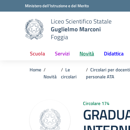
Vai ai contenuti
Vai al menu di navigazione
Vai al footer
Ministero dell'Istruzione e del Merito
Liceo Scientifico Statale
Guglielmo Marconi
Foggia
Scuola
Servizi
Novità
Didattica
Home
Le
Circolari per docent
Novità
circolari
personale ATA
Circolare 174
GRADUA