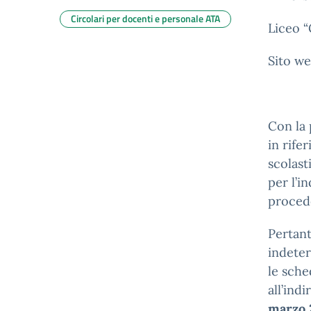
Circolari per docenti e personale ATA
Liceo “
Sito we
Con la 
in rife
scolast
per l’i
procede
Pertant
indeter
le sche
all’ind
marzo 