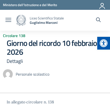
Vai ai contenuti
Vai al menu di navigazione
Vai al footer
Ministero dell'Istruzione e del Merito
Liceo Scientifico Statale
Guglielmo Marconi
Circolare 138
Apr
Giorno del ricordo 10 febbraio
2026
Dettagli
Personale scolastico
In allegato circolare n. 138