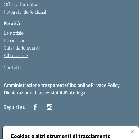
Offerta formativa
I progetti delle classi
Novità
Le notizie
Le circolari
Calendario eventi
Albo Online
Contatti
Amministrazione trasparente
Albo online
Privacy Policy
Dichiarazione di accessibilità
Note legali
Seguici su:
Indirizzo:
Via Danimarca, 25 - 71100 FOGGIA (FG)
Centralino:
Cookies e altri strumenti di tracciamento
0881636571
Email:
fgps040004@istruzione.it