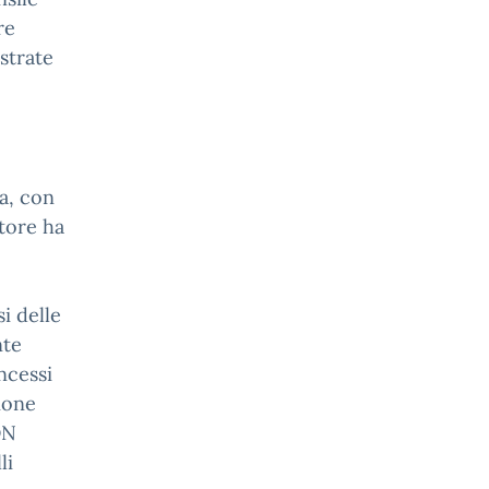
re
strate
a, con
atore ha
i delle
nte
ncessi
nione
ON
li