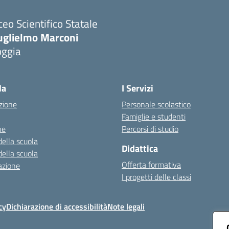
ceo Scientifico Statale
uglielmo Marconi
oggia
Visita la pagina iniziale della scuola
la
I Servizi
zione
Personale scolastico
Famiglie e studenti
ne
Percorsi di studio
della scuola
Didattica
della scuola
Offerta formativa
azione
I progetti delle classi
cy
Dichiarazione di accessibilità
Note legali