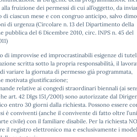
a alla fruizione dei permessi di cui all’oggetto, da invia
zio di ciascun mese e con congruo anticipo, salvo dimo
oni di urgenza (Circolare n. 13 del Dipartimento della
e pubblica del 6 Dicembre 2010, circ. INPS n. 45 del
011)
o di improvvise ed improcrastinabili esigenze di tutel
azione scritta sotto la propria responsabilità, il lavor
 di variare la giornata di permesso già programmata,
 motivata giustificazione;
mande relative ai congedi straordinari biennali (ai sens
he art. 42 Dlgs 151/2001) sono autorizzate dal Dirige
ico entro 30 giorni dalla richiesta. Possono essere co
 si è conviventi (anche il convivente di fatto oltre l’u
arte civile) con il familiare disabile. Per la richiesta N
are il registro elettronico ma e esclusivamente i model