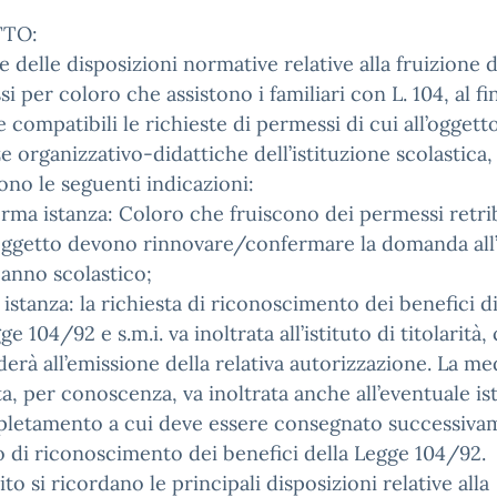
TO:
ce delle disposizioni normative relative alla fruizione 
i per coloro che assistono i familiari con L. 104, al fi
 compatibili le richieste di permessi di cui all’oggett
e organizzativo-didattiche dell’istituzione scolastica, 
ono le seguenti indicazioni:
rma istanza: Coloro che fruiscono dei permessi retrib
’oggetto devono rinnovare/confermare la domanda all’
 anno scolastico;
 istanza: la richiesta di riconoscimento dei benefici di
ge 104/92 e s.m.i. va inoltrata all’istituto di titolarità,
erà all’emissione della relativa autorizzazione. La m
ta, per conoscenza, va inoltrata anche all’eventuale is
pletamento a cui deve essere consegnato successivam
 di riconoscimento dei benefici della Legge 104/92.
ito si ricordano le principali disposizioni relative alla