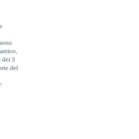
e
 sono
astico,
e dei 3
one del
r