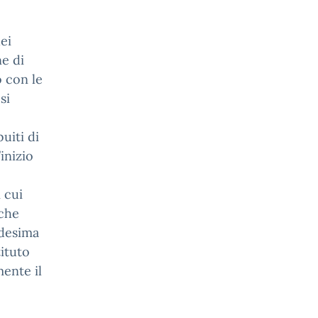
dei
ne di
o con le
si
uiti di
inizio
 cui
 che
edesima
tituto
ente il