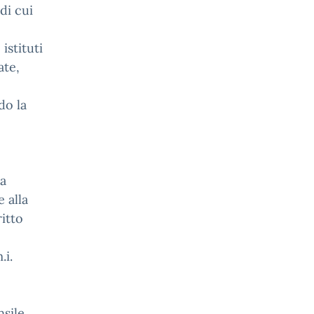
di cui
istituti
ate,
do la
na
 alla
itto
.i.
sile