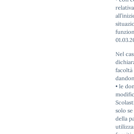
relativ
all’ini
situazi
funzion
01.03.2
Nel cas
dichiar
facoltà
dandone
• le do
modific
Scolast
solo se
della p
utilizz