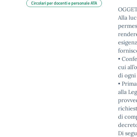
Circolari per docenti e personale ATA
OGGET
Alla lu
permess
rendere
esigenz
fornisc
• Confe
cui all
di ogni
• Prima
alla Leg
provved
richies
di com
decreto
Di segu