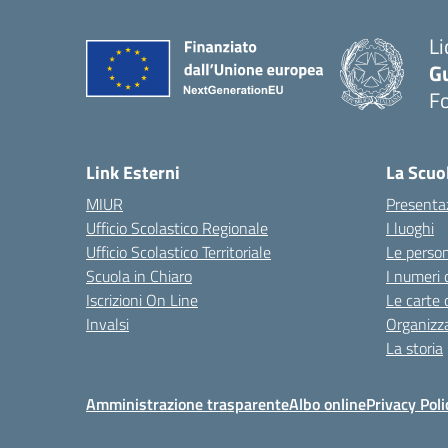
Li
G
F
— 
Link Esterni
La Scuo
MIUR
Presenta
Ufficio Scolastico Regionale
I luoghi
Ufficio Scolastico Territoriale
Le perso
Scuola in Chiaro
I numeri 
Iscrizioni On Line
Le carte 
Invalsi
Organizz
La storia
Amministrazione trasparente
Albo online
Privacy Poli