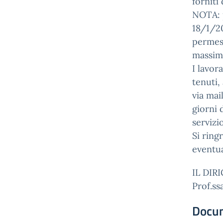
forniti 
NOTA: p
18/1/20
permess
massimo
I lavor
tenuti,
via mai
giorni 
servizio
Si ring
eventua
IL DIR
Prof.s
Docu