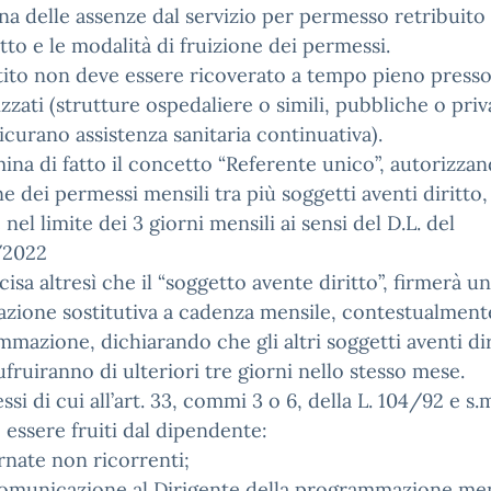
ina delle assenze dal servizio per permesso retribuito 
etto e le modalità di fruizione dei permessi.
istito non deve essere ricoverato a tempo pieno presso 
izzati (strutture ospedaliere o simili, pubbliche o priv
icurano assistenza sanitaria continuativa).
imina di fatto il concetto “Referente unico”, autorizzan
ne dei permessi mensili tra più soggetti aventi diritto,
nel limite dei 3 giorni mensili ai sensi del D.L. del
/2022
ecisa altresì che il “soggetto avente diritto”, firmerà u
azione sostitutiva a cadenza mensile, contestualmente
mazione, dichiarando che gli altri soggetti aventi dir
fruiranno di ulteriori tre giorni nello stesso mese.
ssi di cui all’art. 33, commi 3 o 6, della L. 104/92 e s.m
essere fruiti dal dipendente:
ornate non ricorrenti;
comunicazione al Dirigente della programmazione men