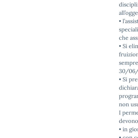
discipl
all’ogg
• l’ass
special
che ass
• Si el
fruizio
sempre 
30/06
• Si pr
dichiar
program
non usu
I perme
devono 
• in gi
• con 