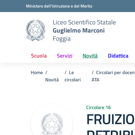
Vai ai contenuti
Vai al menu di navigazione
Vai al footer
Ministero dell'Istruzione e del Merito
Liceo Scientifico Statale
Guglielmo Marconi
Foggia
Scuola
Servizi
Novità
Didattica
Home
Le
Circolari per docen
Novità
circolari
ATA
Circolare 16
FRUIZI