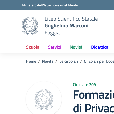
Vai ai contenuti
Vai al menu di navigazione
Vai al footer
Ministero dell'Istruzione e del Merito
Liceo Scientifico Statale
Guglielmo Marconi
Foggia
Scuola
Servizi
Novità
Didattica
Home
Novità
Le circolari
Circolari per Doc
Circolare 209
Formazi
di Priva