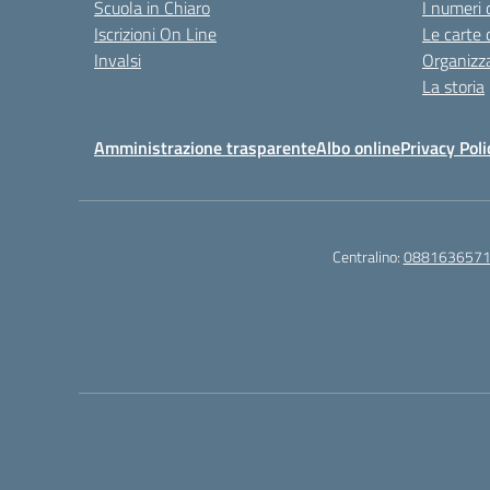
Scuola in Chiaro
I numeri 
Iscrizioni On Line
Le carte 
Invalsi
Organizz
La storia
Amministrazione trasparente
Albo online
Privacy Poli
Centralino:
088163657