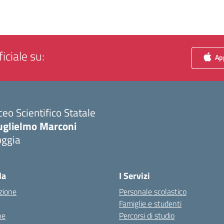
iciale su:
App
ceo Scientifico Statale
uglielmo Marconi
oggia
Visita la pagina iniziale della scuola
la
I Servizi
zione
Personale scolastico
Famiglie e studenti
ne
Percorsi di studio