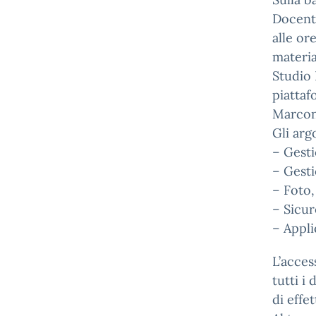
Docenti
alle or
materia
Studio
piattaf
Marcon
Gli arg
– Gesti
– Gesti
– Foto,
– Sicur
– Appli
L’acces
tutti i
di effe