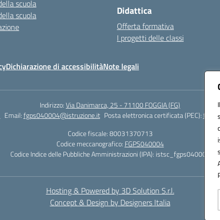
della scuola
Didattica
della scuola
Offerta formativa
azione
I progetti delle classi
cy
Dichiarazione di accessibilità
Note legali
Indirizzo:
Via Danimarca, 25 - 71100 FOGGIA (FG)
1
Email:
fgps040004@istruzione.it
Posta elettronica certificata (PEC):
fgps0
Codice fiscale: 80031370713
Codice meccanografico:
FGPS040004
Codice Indice delle Pubbliche Amministrazioni (IPA): istsc_fgps040004
Hosting & Powered by 3D Solution S.r.l.
Concept & Design by Designers Italia