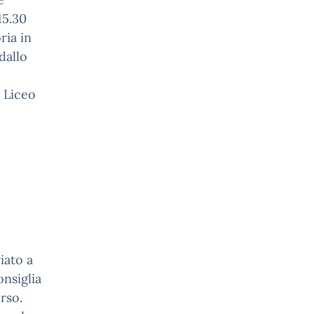
15.30
ria in
dallo
 Liceo
iato a
onsiglia
orso.