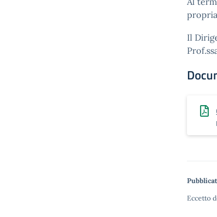
Al term
propria
Il Diri
Prof.ss
Docu
Pubblicat
Eccetto d