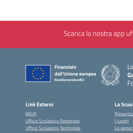
Scarica la nostra app uff
Li
G
F
— 
Link Esterni
La Scuo
MIUR
Presenta
Ufficio Scolastico Regionale
I luoghi
Ufficio Scolastico Territoriale
Le perso