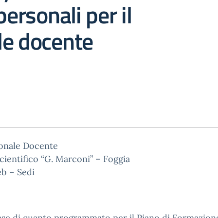
personali per il
le docente
sonale Docente
cientifico “G. Marconi” – Foggia
eb – Sedi
ase di quanto programmato per il Piano di Formazion