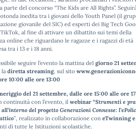
 parte del concorso “The Kids are All Rights”. Seguir
rotonda inedita tra i giovani dello Youth Panel (il gru
azione giovanile del SIC) ed esperti dei Big Tech Goo
TikTok, al fine di attivare un dibattito sui temi della
za online che riguardano le ragazze e i ragazzi di età
a tra i 13 e i 18 anni.
ssibile seguire l’evento la mattina del
giorno 21 sett
 la
diretta streaming
, sul sito
www.generazioniconne
 ore 10:00 alle ore 13:00
eriggio del 21 settembre, dalle ore 15:00 alle ore 1
in continuità con l’evento, il
webinar
“
Strumenti e pra
y
all’interno
del progetto Generazioni Connesse:
l’ePoli
attico
”
, realizzato in collaborazione con
eTwinning 
nti di tutte le Istituzioni scolastiche.