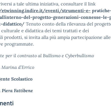
iversi a tale ultima iniziativa, consultare il link
//etwinning.indire.it/eventi/strumenti-e-
pratiche
-allinterno-del-progetto-generazioni-connesse-le-p
t-didattico/
Tenuto conto della rilevanza del progetto
 culturale e didattica dei temi trattati e dei
li prodotti, si invita alla più ampia partecipazione alle
ive programmate.
te
per
il
contrasto al Bullismo e
Cyberbullismo
a
Marina
d’Errico
gente Scolastico
a Piera Fattibene
menti