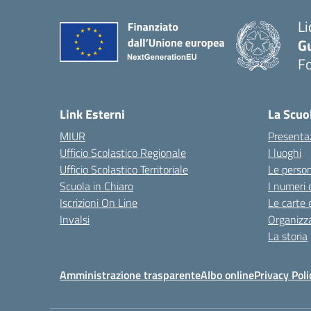
Li
G
F
— 
Link Esterni
La Scuo
MIUR
Presenta
Ufficio Scolastico Regionale
I luoghi
Ufficio Scolastico Territoriale
Le perso
Scuola in Chiaro
I numeri 
Iscrizioni On Line
Le carte 
Invalsi
Organizz
La storia
Amministrazione trasparente
Albo online
Privacy Poli