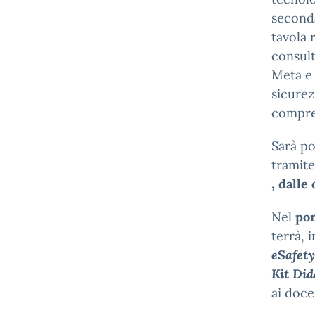
seconda
tavola 
consult
Meta e 
sicurez
compres
Sarà po
tramite
, dalle
Nel
pom
terrà, 
eSafet
Kit
Did
ai doce