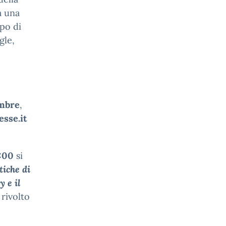
à una
ppo di
gle,
embre
,
sse.it
7:00
si
tiche di
cy
e il
e
rivolto