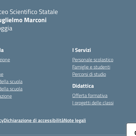
ceo Scientifico Statale
uglielmo Marconi
oggia
Visita la pagina iniziale della scuola
la
I Servizi
zione
Personale scolastico
Famiglie e studenti
ne
Percorsi di studio
della scuola
Didattica
della scuola
Offerta formativa
azione
I progetti delle classi
cy
Dichiarazione di accessibilità
Note legali