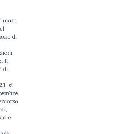
” (noto
el
ione di
azioni
, il
e di
23
” si
ttembre
percorso
ti,
ari e
e
della