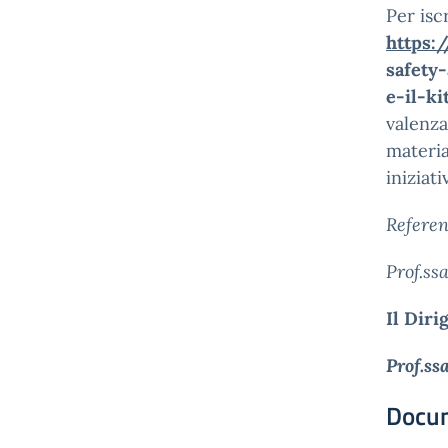
Per iscr
https:
safety
e-il-ki
valenza
materia
iniziat
Referen
Prof.ss
Il Diri
Prof.ss
Docu