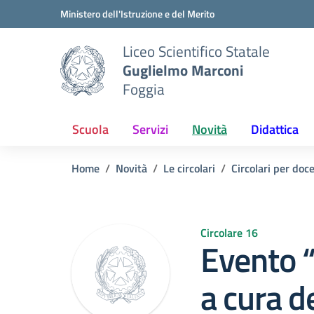
Vai ai contenuti
Vai al menu di navigazione
Vai al footer
Ministero dell'Istruzione e del Merito
Liceo Scientifico Statale
Guglielmo Marconi
Foggia
Scuola
Servizi
Novità
Didattica
Home
Novità
Le circolari
Circolari per doc
Circolare 16
Evento “
a cura d