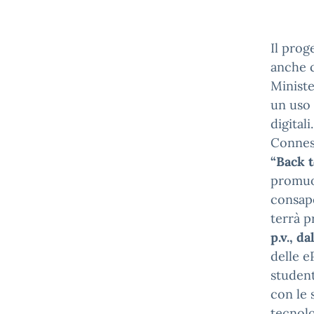
Il prog
anche c
Ministe
un uso 
digital
Conness
“Back
t
promuov
consape
terrà p
p.v., d
delle e
student
con le 
tecnolo