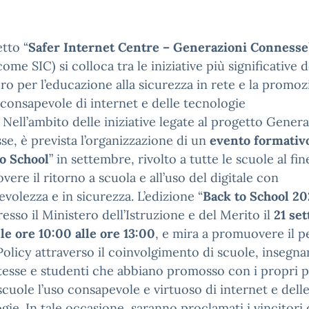
etto “
Safer Internet Centre – Generazioni Connesse
ome SIC) si colloca tra le iniziative più significative d
ro per l’educazione alla sicurezza in rete e la promoz
consapevole di internet e delle tecnologie
i. Nell’ambito delle iniziative legate al progetto Gener
e, è prevista l’organizzazione di un
evento
formativo
o
School
” in settembre, rivolto a tutte le scuole al fin
ere il ritorno a scuola e all’uso del digitale con
volezza e in sicurezza. L’edizione “
Back to School 20
resso il Ministero dell’Istruzione e del Merito il
21 se
alle ore 10:00 alle ore 13:00
, e mira a promuovere il 
Policy attraverso il coinvolgimento di scuole, insegnan
esse e studenti che abbiano promosso con i propri p
scuole l’uso consapevole e virtuoso di internet e dell
gie. In tale occasione, saranno proclamati i vincitori 