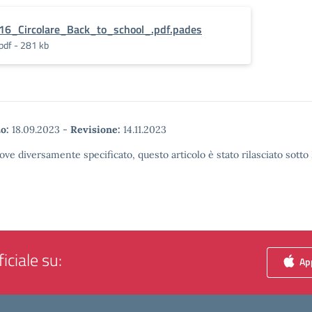
16_Circolare_Back_to_school_.pdf.pades
pdf - 281 kb
o:
18.09.2023
-
Revisione:
14.11.2023
ove diversamente specificato, questo articolo è stato rilasciato sott
iciale su:
App