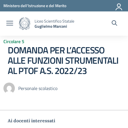
Vai ai contenuti
Vai al menu di navigazione
Vai al footer
Ministero dell'Istruzione e del Merito
Liceo Scientifico Statale
Guglielmo Marconi
Circolare 5
DOMANDA PER L’ACCESSO
ALLE FUNZIONI STRUMENTALI
AL PTOF A.S. 2022/23
Personale scolastico
Ai docenti interessati