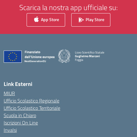
Scarica la nostra app ufficiale su:
App Store
Play Store
Liceo Scientifico Statale
Guglielmo Marconi
Foggia
— Visita la pagina iniziale della scuola
Link Esterni
MIUR
Ufficio Scolastico Regionale
Ufficio Scolastico Territoriale
Scuola in Chiaro
Iscrizioni On Line
Invalsi