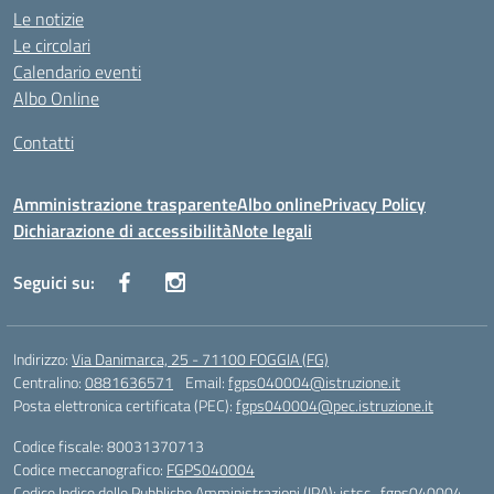
Le notizie
Le circolari
Calendario eventi
Albo Online
Contatti
Amministrazione trasparente
Albo online
Privacy Policy
Dichiarazione di accessibilità
Note legali
Seguici su:
Indirizzo:
Via Danimarca, 25 - 71100 FOGGIA (FG)
Centralino:
0881636571
Email:
fgps040004@istruzione.it
Posta elettronica certificata (PEC):
fgps040004@pec.istruzione.it
Codice fiscale: 80031370713
Codice meccanografico:
FGPS040004
Codice Indice delle Pubbliche Amministrazioni (IPA): istsc_fgps040004