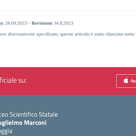
o:
26.09.2023
-
Revisione:
14.11.2023
ove diversamente specificato, questo articolo è stato rilasciato sott
iciale su:
App
ceo Scientifico Statale
uglielmo Marconi
oggia