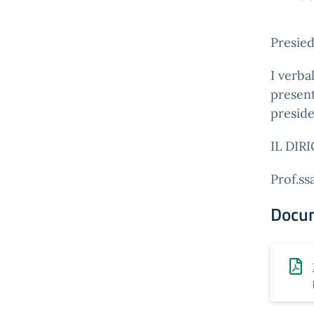
Presied
I verba
present
preside
IL DIR
Prof.s
Docu