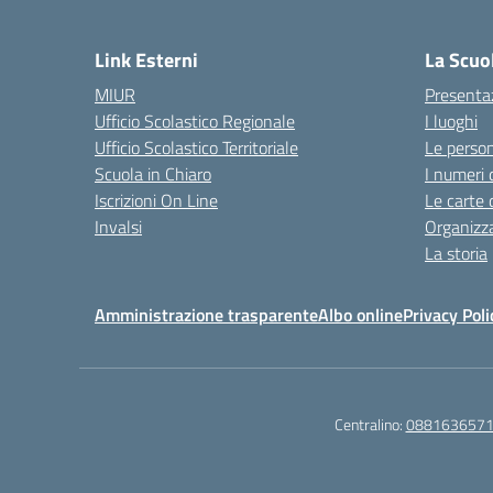
— 
Link Esterni
La Scuo
MIUR
Presenta
Ufficio Scolastico Regionale
I luoghi
Ufficio Scolastico Territoriale
Le perso
Scuola in Chiaro
I numeri 
Iscrizioni On Line
Le carte 
Invalsi
Organizz
La storia
Amministrazione trasparente
Albo online
Privacy Poli
Centralino:
088163657