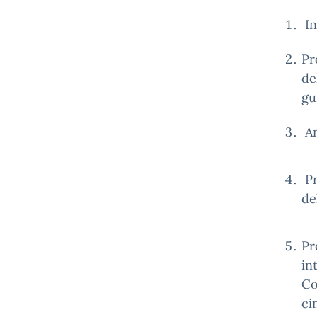
In
Pr
de
gu
An
Pr
de
Pr
in
Co
ci