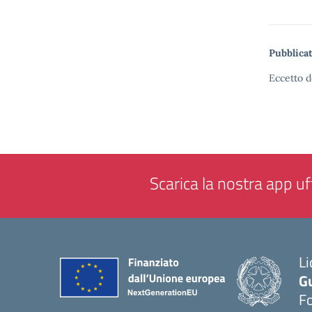
Pubblicat
Eccetto d
Scarica la nostra app uff
Li
G
F