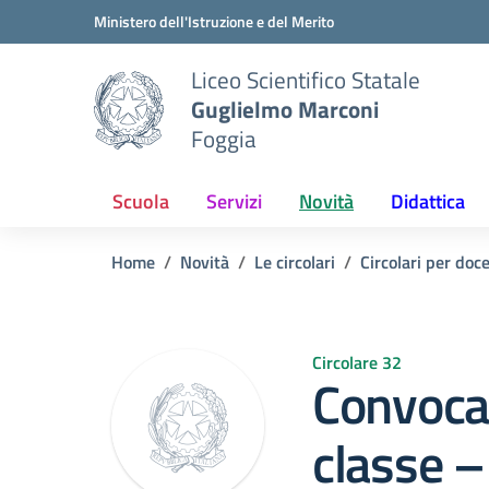
Vai ai contenuti
Vai al menu di navigazione
Vai al footer
Ministero dell'Istruzione e del Merito
Liceo Scientifico Statale
Guglielmo Marconi
Foggia
Scuola
Servizi
Novità
Didattica
Home
Novità
Le circolari
Circolari per doc
Circolare 32
Convocaz
classe 