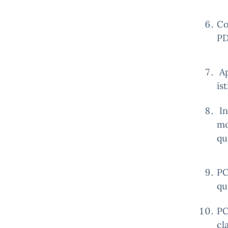
Co
PD
Ap
is
In
mo
qu
PC
qu
PC
cl