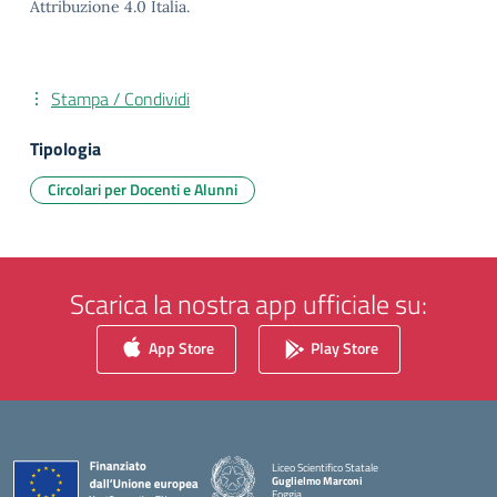
Attribuzione 4.0 Italia.
Stampa / Condividi
Tipologia
Circolari per Docenti e Alunni
Scarica la nostra app ufficiale su:
App Store
Play Store
Liceo Scientifico Statale
Guglielmo Marconi
Foggia