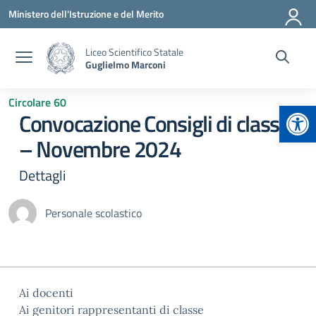
Vai ai contenuti
Vai al menu di navigazione
Vai al footer
Ministero dell'Istruzione e del Merito
Liceo Scientifico Statale
Guglielmo Marconi
Circolare 60
Apr
Convocazione Consigli di classe
– Novembre 2024
Dettagli
Personale scolastico
Ai docenti
Ai genitori rappresentanti di classe