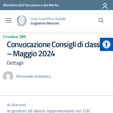
Vai ai contenuti
Vai al menu di navigazione
Vai al footer
Ministero dell'Istruzione e del Merito
Liceo Scientifico Statale
Guglielmo Marconi
Circolare 289
Apr
Convocazione Consigli di classe
– Maggio 2024
Dettagli
Personale scolastico
Ai docenti
Ai genitori ed alunni rappresentanti nei CdC