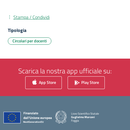
Stampa / Condividi
Tipologia
Circolari per docenti
Scarica la nostra app ufficiale su:
App Store
Play Store
Liceo Scientifico Statale
Guglielmo Marconi
Foggia
— Visita la pagina iniziale della scuola