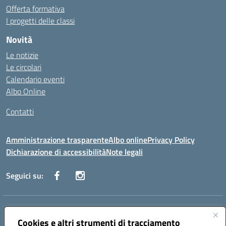
Offerta formativa
I progetti delle classi
Novità
Le notizie
Le circolari
Calendario eventi
Albo Online
Contatti
Amministrazione trasparente
Albo online
Privacy Policy
Dichiarazione di accessibilità
Note legali
Seguici su:
Indirizzo:
Via Danimarca, 25 - 71100 FOGGIA (FG)
Centralino:
Cookies e altri strumenti di tracciamento
0881636571
Email:
fgps040004@istruzione.it