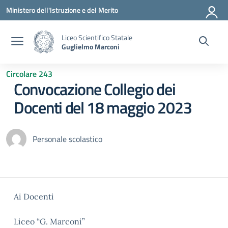
Vai ai contenuti
Vai al menu di navigazione
Vai al footer
Ministero dell'Istruzione e del Merito
Liceo Scientifico Statale
Guglielmo Marconi
Circolare 243
Convocazione Collegio dei
Docenti del 18 maggio 2023
Personale scolastico
Ai Docenti
Liceo “G. Marconi”