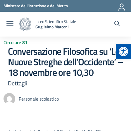
Vai ai contenuti
Vai al menu di navigazione
Vai al footer
Ministero dell'Istruzione e del Merito
Liceo Scientifico Statale
Guglielmo Marconi
Circolare 81
Apr
Conversazione Filosofica su ‘Le
Nuove Streghe dell’Occidente’ –
18 novembre ore 10,30
Dettagli
Personale scolastico