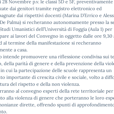
 28 Novembre p.v. le classi 5D e 5F, preventivamente
zate dai genitori tramite registro elettronico ed
gnate dai rispettivi docenti (Marina D’Errico e Aless
 De Palma) si recheranno autonomamente presso la s
 Studi Umanistici dell’Università di Foggia (Aula 1) per
pare ai lavori del Convegno in oggetto dalle ore 9,30 
d al termine della manifestazione si recheranno
mente a casa.
o intende promuovere una riflessione condivisa sui t
o, della parità di genere e della prevenzione della viol
in cui la partecipazione delle scuole rappresenta un
 importante di crescita civile e sociale, volto a dif
tura del rispetto e della non violenza.
rranno al convegno esperti della rete territoriale per 
to alla violenza di genere che porteranno le loro esp
monianze dirette, offrendo spunti di approfondimento
nto.