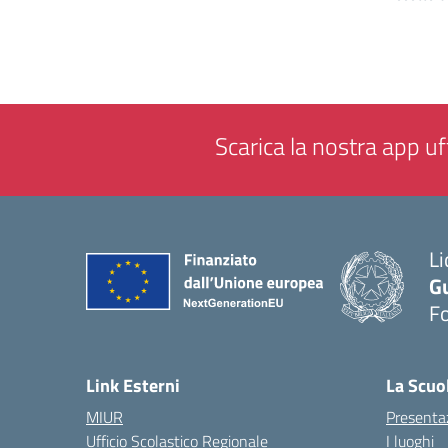
Scarica la nostra app uff
Li
G
F
— 
Link Esterni
La Scuo
MIUR
Presenta
Ufficio Scolastico Regionale
I luoghi