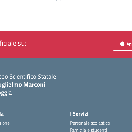
iciale su:
App
ceo Scientifico Statale
uglielmo Marconi
oggia
Visita la pagina iniziale della scuola
la
I Servizi
zione
Personale scolastico
Famiglie e studenti