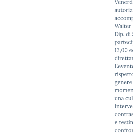
Venerdì
autoriz
accompa
Walter
Dip. di
parteci
13,00 e
diretta
L’event
rispett
genere 
momento
una cul
Interve
contras
e testi
confro