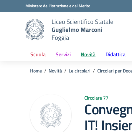
Vai ai contenuti
Vai al menu di navigazione
Vai al footer
Ministero dell'Istruzione e del Merito
Liceo Scientifico Statale
Guglielmo Marconi
Foggia
Scuola
Servizi
Novità
Didattica
Home
Novità
Le circolari
Circolari per Doc
Circolare 77
Conveg
IT! Insi