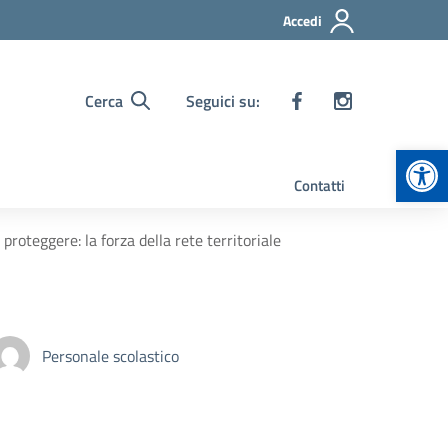
Accedi
Cerca
Seguici su:
Apr
Contatti
oteggere: la forza della rete territoriale
Personale scolastico