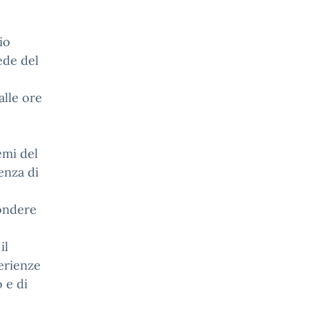
io
ede del
alle ore
emi del
enza di
fondere
il
erienze
 e di