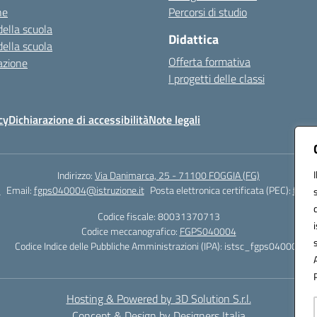
ne
Percorsi di studio
della scuola
Didattica
della scuola
Offerta formativa
azione
I progetti delle classi
cy
Dichiarazione di accessibilità
Note legali
Indirizzo:
Via Danimarca, 25 - 71100 FOGGIA (FG)
1
Email:
fgps040004@istruzione.it
Posta elettronica certificata (PEC):
fgps0
Codice fiscale: 80031370713
Codice meccanografico:
FGPS040004
Codice Indice delle Pubbliche Amministrazioni (IPA): istsc_fgps040004
Hosting & Powered by 3D Solution S.r.l.
Concept & Design by Designers Italia