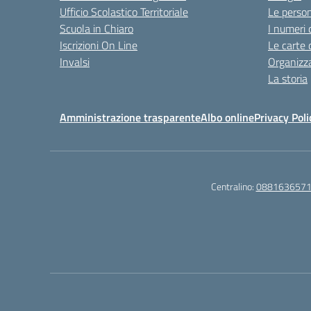
Ufficio Scolastico Territoriale
Le perso
Scuola in Chiaro
I numeri 
Iscrizioni On Line
Le carte 
Invalsi
Organizz
La storia
Amministrazione trasparente
Albo online
Privacy Poli
Centralino:
088163657