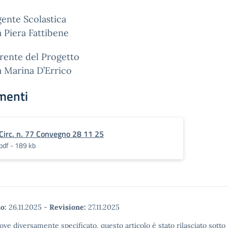
gente Scolastica
a Piera Fattibene
rente del Progetto
a Marina D’Errico
menti
Circ. n. 77 Convegno 28 11 25
pdf - 189 kb
o:
26.11.2025
-
Revisione:
27.11.2025
ove diversamente specificato, questo articolo è stato rilasciato sott