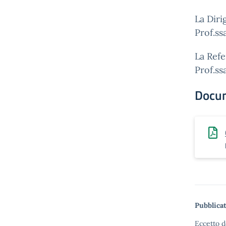
La Diri
Prof.ss
La Refe
Prof.ss
Docu
Pubblicat
Eccetto d